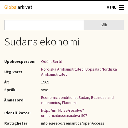
Hoppa till huvudinnehåll
Global
arkivet
MENU
TIDSKRIFTER
Sök
Sök
Sökformulär
GEOGRAFI
Sudans ekonomi
UTBLICK
Upphovsperson:
Odén, Bertil
UPPHOVSRÄTT
Nordiska Afrikainstitutet
|
Uppsala : Nordiska
Utgivare:
Afrikainstitutet
År:
1969
OM OSS
Språk:
swe
Economic conditions
,
Sudan
,
Business and
KONTAKT
Ämnesord:
economics
,
Ekonomi
http://urn.kb.se/resolve?
Identifikator:
urn=urn:nbn:se:nai:diva-907
Rättigheter:
info:eu-repo/semantics/openAccess