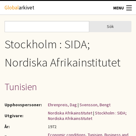
Hoppa till huvudinnehåll
Global
arkivet
MENU
TIDSKRIFTER
Sök
Sök
Sökformulär
GEOGRAFI
Stockholm : SIDA;
UTBLICK
Nordiska Afrikainstitutet
UPPHOVSRÄTT
Tunisien
OM OSS
KONTAKT
Upphovspersoner:
Ehrenpreis, Dag
|
Svensson, Bengt
Nordiska Afrikainstitutet
|
Stockholm : SIDA;
Utgivare:
Nordiska Afrikainstitutet
År:
1972
Economic conditions
,
Tunisien
,
Business and