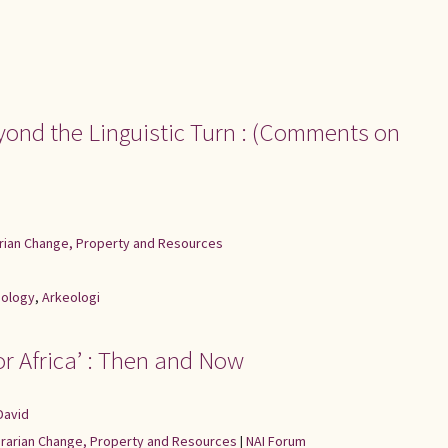
yond the Linguistic Turn : (Comments on
rarian Change, Property and Resources
eology
,
Arkeologi
or Africa’ : Then and Now
David
Agrarian Change, Property and Resources
|
NAI Forum