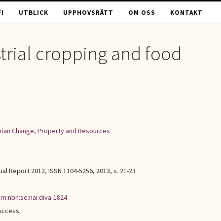
I
UTBLICK
UPPHOVSRÄTT
OM OSS
KONTAKT
strial cropping and food
rarian Change, Property and Resources
ual Report 2012, ISSN 1104-5256, 2013, s. 21-23
rn:nbn:se:nai:diva-1824
Access