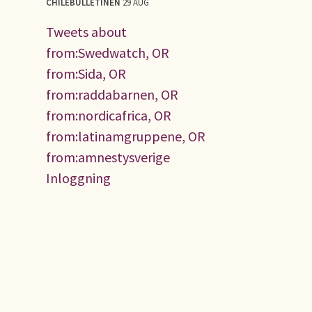
CHILEBULLETINEN
29 AUG
Tweets about
from:Swedwatch, OR
from:Sida, OR
from:raddabarnen, OR
from:nordicafrica, OR
from:latinamgruppene, OR
from:amnestysverige
Inloggning