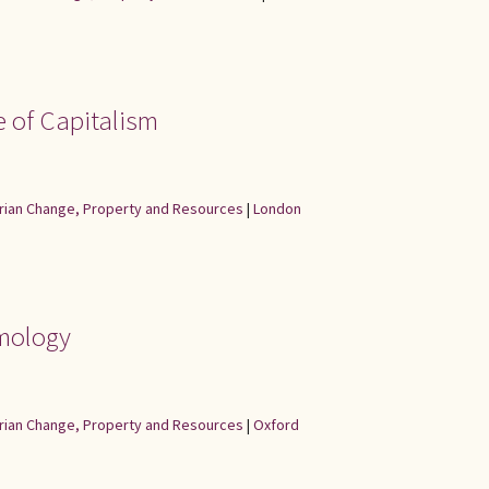
e of Capitalism
rarian Change, Property and Resources
|
London
smology
rarian Change, Property and Resources
|
Oxford