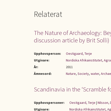
Relaterat
The Nature of Archaeology: Be
discussion article by Brit Solli)
Upphovsperson:
Oestigaard, Terje
Utgivare:
Nordiska Afrikainstitutet, Ag
År:
2011
Ämnesord:
Nature
,
Society
,
water
,
Archa
Scandinavia in the ‘Scramble f
Upphovspersoner:
Oestigaard, Terje
|
Nilsson, 
Utgivare:
Nordiska Afrikainstitutet, 