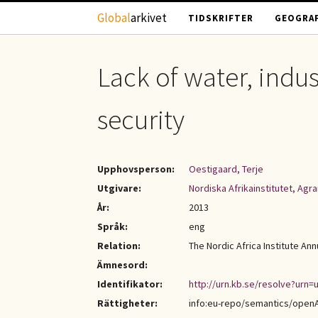
Hoppa till huvudinnehåll
Global
arkivet
TIDSKRIFTER
GEOGRAF
Lack of water, indu
security
Upphovsperson:
Oestigaard, Terje
Utgivare:
Nordiska Afrikainstitutet, Ag
År:
2013
Språk:
eng
Relation:
The Nordic Africa Institute Ann
Ämnesord:
Identifikator:
http://urn.kb.se/resolve?urn=u
Rättigheter:
info:eu-repo/semantics/open