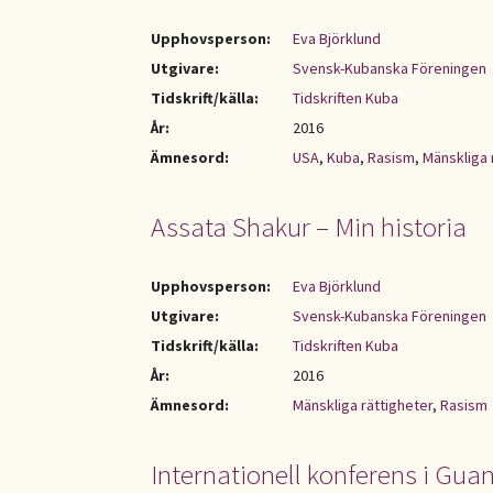
Upphovsperson:
Eva Björklund
Utgivare:
Svensk-Kubanska Föreningen
Tidskrift/källa:
Tidskriften Kuba
År:
2016
Ämnesord:
USA
,
Kuba
,
Rasism
,
Mänskliga 
Assata Shakur – Min historia
Upphovsperson:
Eva Björklund
Utgivare:
Svensk-Kubanska Föreningen
Tidskrift/källa:
Tidskriften Kuba
År:
2016
Ämnesord:
Mänskliga rättigheter
,
Rasism
Internationell konferens i Gua