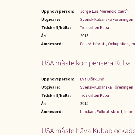
Upphovsperson:
Jorge Luis Merencio Cautín
Utgivare:
Svensk-Kubanska Föreningen
Tidskrift/källa:
Tidskriften Kuba
År:
2015
Ämnesord:
Folkrättsbrott
,
Ockupation
,
Im
USA måste kompensera Kuba
Upphovsperson:
Eva Björklund
Utgivare:
Svensk-Kubanska Föreningen
Tidskrift/källa:
Tidskriften Kuba
År:
2015
Ämnesord:
blockad
,
Folkrättsbrott
,
Imper
USA måste häva Kubablockad