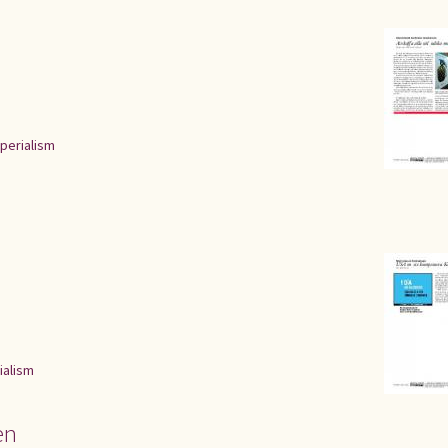
perialism
ialism
en