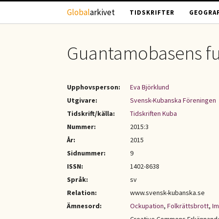
Hoppa till huvudinnehåll
Global
arkivet
TIDSKRIFTER
GEOGRAF
Guantamobasens ful
Upphovsperson:
Eva Björklund
Utgivare:
Svensk-Kubanska Föreningen
Tidskrift/källa:
Tidskriften Kuba
Nummer:
2015:3
År:
2015
Sidnummer:
9
ISSN:
1402-8638
Språk:
sv
Relation:
www.svensk-kubanska.se
Ämnesord:
Ockupation
,
Folkrättsbrott
,
Im