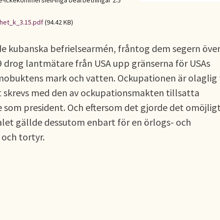
Ickekommersiell-Inga bearbetningar 2.5
het_k_3.15.pdf
(94.42 KB)
e kubanska befrielsearmén, fråntog dem segern öve
9 drog lantmätare från USA upp gränserna för USAs
mobuktens mark och vatten. Ockupationen är olaglig 
t skrevs med den av ockupationsmakten tillsatta
om president. Och eftersom det gjorde det omöjligt
alet gällde dessutom enbart för en örlogs- och
och tortyr.