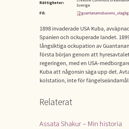
Creative Commons Erkännande-
Rättigheter:
Sverige
Fil:
guantanamobasens_olaglig
1898 invaderade USA Kuba, avväpnad
Spanien och ockuperade landet. 189
långsiktiga ockupation av Guantana
första början genom att hyresavtale
regeringen, med en USA-medborgare s
Kuba att någonsin säga upp det. Avt
kolstation, inte för fängelseändamål 
Relaterat
Assata Shakur – Min historia