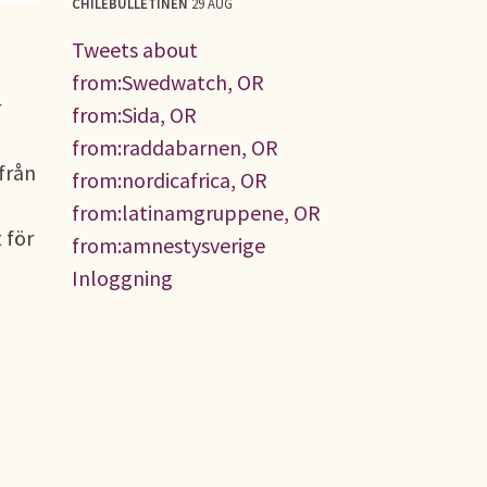
CHILEBULLETINEN
29 AUG
Tweets about
from:Swedwatch, OR
r
from:Sida, OR
from:raddabarnen, OR
från
from:nordicafrica, OR
from:latinamgruppene, OR
 för
from:amnestysverige
Inloggning