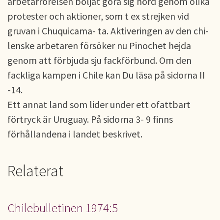
arbetarrörelsen böljat göra sig hörd genom olika
protester och aktioner, som t ex strej­ken vid
gruvan i Chuquicama- ta. Aktiveringen av den chi­
lenske arbetaren försöker nu Pinochet hejda
genom att för­bjuda sju fackförbund. Om den
fackliga kampen i Chile kan Du läsa på sidorna II
-14.
Ett annat land som lider un­der ett ofattbart
förtryck är Uruguay. På sidorna 3- 9 finns
förhållandena i landet beskrivet.
Relaterat
Chilebulletinen 1974:5