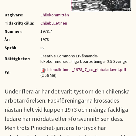
Utgivare:
Chilekommittén
Tidskrift/källa:
Chilebulletinen
Nummer:
1978:7
År:
1978
Språk:
sv
Creative Commons Erkännande-
Rättigheter:
Ickekommersiell-Inga bearbetningar 2.5 Sverige
chilebulletinen_1978_7_cc_globalarkivet.pdf
Fil:
(2.56 MB)
Under flera år har det varit tyst om den chilenska
arbe­tarrörelsen. Fackföreningarna krossades
nästan helt vid kup­pen 1973 och många fackliga
ledare har mördats eller »för­svunnit» sen dess.
Men trots Pinochet-juntans förtryck har