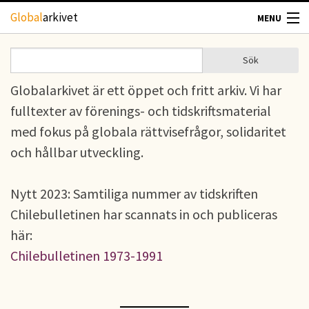
Hoppa till huvudinnehåll
Global
arkivet
MENU
TIDSKRIFTER
Sök
Sök
Sökformulär
Globalarkivet är ett öppet och fritt arkiv. Vi har
GEOGRAFI
fulltexter av förenings- och tidskriftsmaterial
UTBLICK
med fokus på globala rättvisefrågor, solidaritet
och hållbar utveckling.
UPPHOVSRÄTT
Nytt 2023: Samtiliga nummer av tidskriften
OM OSS
Chilebulletinen har scannats in och publiceras
här:
KONTAKT
Chilebulletinen 1973-1991