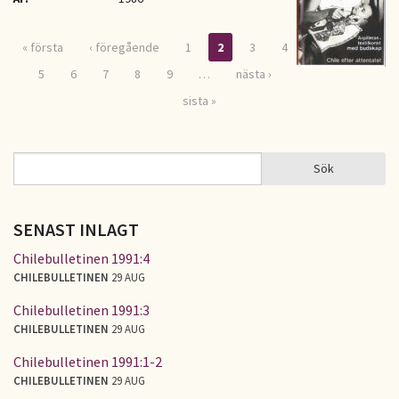
« första
‹ föregående
1
2
3
4
Sidor
5
6
7
8
9
…
nästa ›
sista »
Sök
Sök
SÖKFORMULÄR
SENAST INLAGT
Chilebulletinen 1991:4
CHILEBULLETINEN
29 AUG
Chilebulletinen 1991:3
CHILEBULLETINEN
29 AUG
Chilebulletinen 1991:1-2
CHILEBULLETINEN
29 AUG