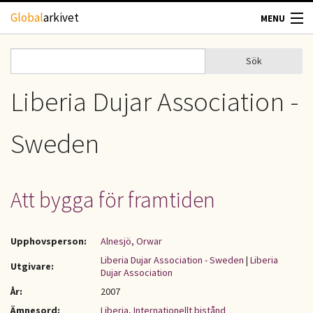
Hoppa till huvudinnehåll
Global
arkivet
MENU
TIDSKRIFTER
Sök
Sök
Sökformulär
GEOGRAFI
Liberia Dujar Association -
UTBLICK
Sweden
UPPHOVSRÄTT
Att bygga för framtiden
OM OSS
KONTAKT
Upphovsperson:
Alnesjö, Orwar
Liberia Dujar Association - Sweden
|
Liberia
Utgivare:
Dujar Association
År:
2007
Ämnesord:
Liberia
,
Internationellt bistånd