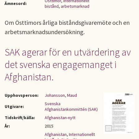
Östtimor
,
Internationellt
Ämnesord:
bistånd
,
arbetsmarknad
Om Östtimors årliga biståndsgivaremöte och en
arbetsmarknadsundersökning.
SAK agerar för en utvärdering av
det svenska engagemanget i
Afghanistan.
Upphovsperson:
Johansson, Maud
Svenska
Utgivare:
Afghanistankommittén (SAK)
Tidskrift/källa:
Afghanistan-nytt
År:
2015
Afghanistan
,
Internationellt