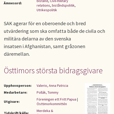
bistånd
,
Civil-military
Ämnesord:
relations
,
biståndspolitik
,
Utrikespolitik
SAK agerar för en oberoende och bred
utvärdering som ska omfatta både de civila och
militära delarna av den svenska
insatsen i Afghanistan, samt gråzonen
däremellan.
Östtimors största bidragsgivare
Upphovsperson:
Valerio, Anna Patricia
Medarbetare:
Pollák, Tommy
Föreningen ett Fritt Papua
|
Utgivare:
Östtimorkommittén
Merdeka &
Tidskrift/källa: