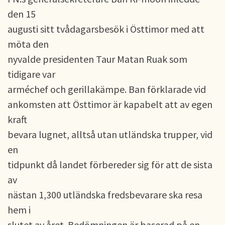
den 15
augusti sitt tvådagarsbesök i Östtimor med att
möta den
nyvalde presidenten Taur Matan Ruak som
tidigare var
arméchef och gerillakämpe. Ban förklarade vid
ankomsten att Östtimor är kapabelt att av egen
kraft
bevara lugnet, alltså utan utländska trupper, vid
en
tidpunkt då landet förbereder sig för att de sista
av
nästan 1,300 utländska fredsbevarare ska resa
hem i
slutet av året. Bedömningen är baserad på en