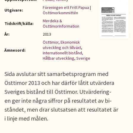
Föreningen ett Fritt Papua
|
Utgivare:
Östtimorkommittén
Merdeka &
Tidskrift/källa:
ÖsttimorInformation
År:
2013
Östtimor
,
Ekonomisk
utveckling och tillväxt
,
Ämnesord:
Internationellt bistånd
,
Hållbar utveckling
,
Sverige
Sida avslutar sitt samarbetsprogram med
Östtimor 2013 och har därför låtit utvärdera
Sveriges bistånd till Östtimor. Utvärdering-
en ger inte några siffror på resultatet av bi-
ståndet, men drar slutsatsen att resultatet är
i linje med målen.