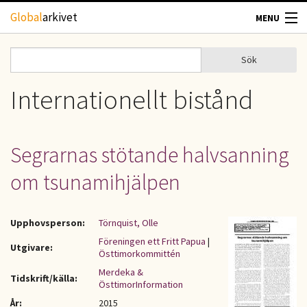
Hoppa till huvudinnehåll
Global
arkivet
MENU
TIDSKRIFTER
Sök
Sök
Sökformulär
GEOGRAFI
Internationellt bistånd
UTBLICK
Segrarnas stötande halvsanning
UPPHOVSRÄTT
om tsunamihjälpen
OM OSS
Upphovsperson:
Törnquist, Olle
KONTAKT
Föreningen ett Fritt Papua
|
Utgivare:
Östtimorkommittén
Merdeka &
Tidskrift/källa:
ÖsttimorInformation
År:
2015