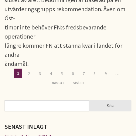
utvärderingsgrupps rekommendation. Även om
Öst-
timor inte behöver FN:s fredsbevarande
operationer
längre kommer FN att stanna kvar i landet för
andra
ändamål.
1
2
3
4
5
6
7
8
9
…
Sidor
nästa ›
sista »
Sök
Sök
SÖKFORMULÄR
SENAST INLAGT