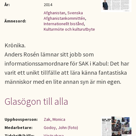
År:
2014
Afghanistan
,
Svenska
Afghanistankommittén
,
Ämnesord:
Internationellt bistånd
,
Kulturmöte och kulturutbyte
Krönika.
Anders Rosén lämnar sitt jobb som
informationssamordnare för SAK i Kabul: Det har
varit ett unikt tillfälle att lära känna fantastiska
människor med en lite annan syn är min egen.
Glasögon till alla
Upphovsperson:
Zak, Monica
Medarbetare:
Godoy, John (foto)
Tidskrift/källa:
Västsahara