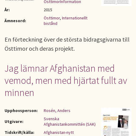
ÖsttimorInformation
År:
2015
Östtimor
,
Internationellt
Ämnesord:
bistånd
En förteckning över de största bidragsgivarna till
Östtimor och deras projekt.
Jag lämnar Afghanistan med
vemod, men med hjärtat fullt av
minnen
Upphovsperson:
Rosén, Anders
Svenska
Utgivare:
Afghanistankommittén (SAK)
Tidskrift/källa:
Afghanistan-nytt