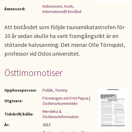
Indonesien
,
Aceh
,
Ämnesord:
Internationellt bistånd
Att biståndet som följde tsunamikatastrofen för
10 år sedan skulle ha varit framgångsrikt är en
stötande halvsanning. Det menar Olle Törnquist,
professor vid Oslos universitet.
Östtimornotiser
Upphovsperson:
Pollák, Tommy
Föreningen ett Fritt Papua
|
Utgivare:
Östtimorkommittén
Merdeka &
Tidskrift/källa:
ÖsttimorInformation
År:
2015