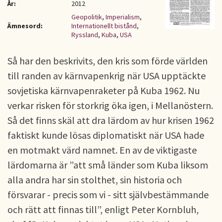
År:
2012
Geopolitik
,
Imperialism
,
Ämnesord:
Internationellt bistånd
,
Ryssland
,
Kuba
,
USA
Så har den beskrivits, den kris som förde världen
till randen av kärnvapenkrig när USA upptäckte
sovjetiska kärnvapenraketer på Kuba 1962. Nu
verkar risken för storkrig öka igen, i Mellanöstern.
Så det finns skäl att dra lärdom av hur krisen 1962
faktiskt kunde lösas diplomatiskt när USA hade
en motmakt värd namnet. En av de viktigaste
lärdomarna är ”att små länder som Kuba liksom
alla andra har sin stolthet, sin historia och
försvarar - precis som vi - sitt självbestämmande
och rätt att finnas till”, enligt Peter Kornbluh,