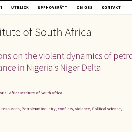
I
UTBLICK
UPPHOVSRÄTT
OM OSS
KONTAKT
titute of South Africa
ions on the violent dynamics of petr
nce in Nigeria's Niger Delta
oria : Africa Institute of South Africa
l resources
,
Petroleum industry
,
conflicts
,
violence
,
Political science
,