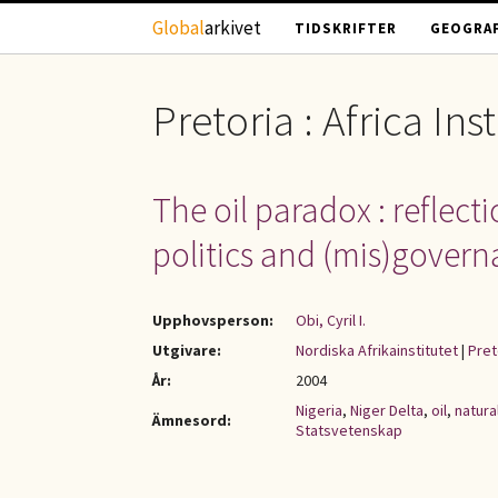
Hoppa till huvudinnehåll
Global
arkivet
TIDSKRIFTER
GEOGRAF
Pretoria : Africa Ins
The oil paradox : reflect
politics and (mis)governa
Upphovsperson:
Obi, Cyril I.
Utgivare:
Nordiska Afrikainstitutet
|
Pret
År:
2004
Nigeria
,
Niger Delta
,
oil
,
natura
Ämnesord:
Statsvetenskap