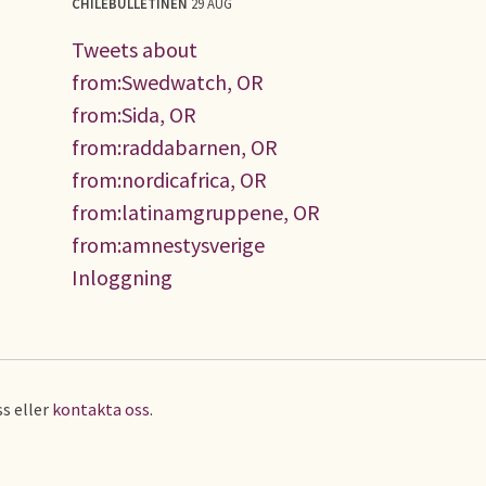
CHILEBULLETINEN
29 AUG
Tweets about
from:Swedwatch, OR
from:Sida, OR
from:raddabarnen, OR
from:nordicafrica, OR
from:latinamgruppene, OR
from:amnestysverige
Inloggning
s eller
kontakta oss
.