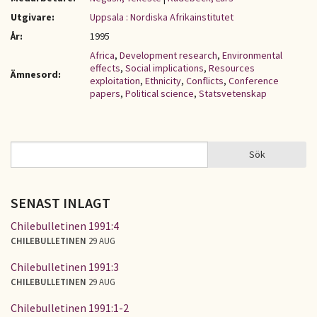
Utgivare:
Uppsala : Nordiska Afrikainstitutet
År:
1995
Africa
,
Development research
,
Environmental
effects
,
Social implications
,
Resources
Ämnesord:
exploitation
,
Ethnicity
,
Conflicts
,
Conference
papers
,
Political science
,
Statsvetenskap
Sök
Sök
SÖKFORMULÄR
SENAST INLAGT
Chilebulletinen 1991:4
CHILEBULLETINEN
29 AUG
Chilebulletinen 1991:3
CHILEBULLETINEN
29 AUG
Chilebulletinen 1991:1-2