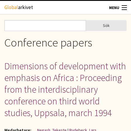
Hoppa till huvudinnehåll
Global
arkivet
MENU
TIDSKRIFTER
Sök
Sök
Sökformulär
GEOGRAFI
Conference papers
UTBLICK
Dimensions of development with
UPPHOVSRÄTT
emphasis on Africa : Proceeding
OM OSS
from the interdisciplinary
conference on third world
KONTAKT
studies, Uppsala, march 1994
Medarbetare:
Negash, Tekeste
|
Rudebeck, Lars