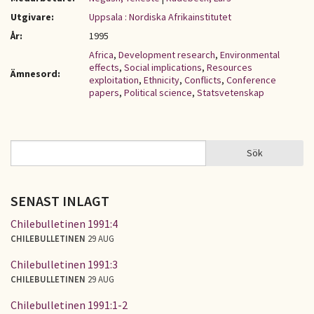
Utgivare:
Uppsala : Nordiska Afrikainstitutet
År:
1995
Africa
,
Development research
,
Environmental
effects
,
Social implications
,
Resources
Ämnesord:
exploitation
,
Ethnicity
,
Conflicts
,
Conference
papers
,
Political science
,
Statsvetenskap
Sök
Sök
SÖKFORMULÄR
SENAST INLAGT
Chilebulletinen 1991:4
CHILEBULLETINEN
29 AUG
Chilebulletinen 1991:3
CHILEBULLETINEN
29 AUG
Chilebulletinen 1991:1-2