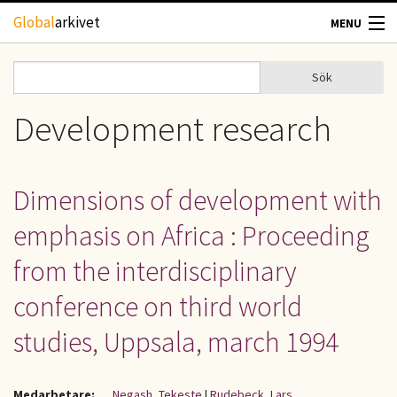
Hoppa till huvudinnehåll
Global
arkivet
MENU
TIDSKRIFTER
Sök
Sök
Sökformulär
GEOGRAFI
Development research
UTBLICK
Dimensions of development with
UPPHOVSRÄTT
emphasis on Africa : Proceeding
OM OSS
from the interdisciplinary
conference on third world
KONTAKT
studies, Uppsala, march 1994
Medarbetare:
Negash, Tekeste
|
Rudebeck, Lars