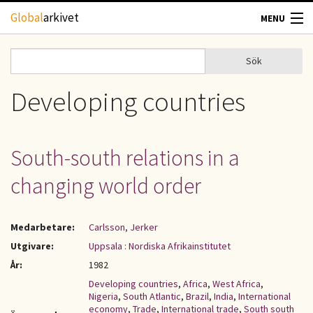
Hoppa till huvudinnehåll
Global
arkivet
MENU
TIDSKRIFTER
Sök
Sök
Sökformulär
GEOGRAFI
Developing countries
UTBLICK
South-south relations in a
UPPHOVSRÄTT
changing world order
OM OSS
Medarbetare:
Carlsson, Jerker
KONTAKT
Utgivare:
Uppsala : Nordiska Afrikainstitutet
År:
1982
Developing countries
,
Africa
,
West Africa
,
Nigeria
,
South Atlantic
,
Brazil
,
India
,
International
economy
,
Trade
,
International trade
,
South south