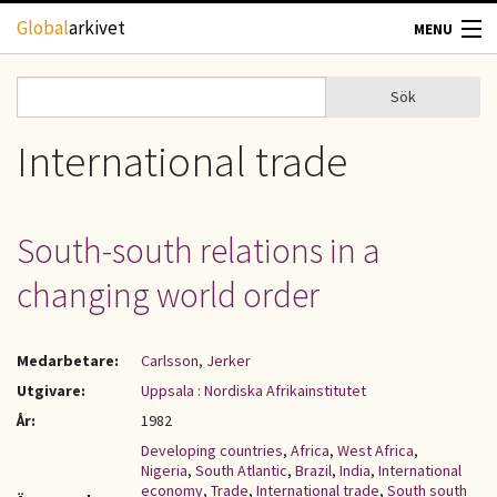
Hoppa till huvudinnehåll
Global
arkivet
MENU
TIDSKRIFTER
Sök
Sök
Sökformulär
GEOGRAFI
International trade
UTBLICK
South-south relations in a
UPPHOVSRÄTT
changing world order
OM OSS
Medarbetare:
Carlsson, Jerker
KONTAKT
Utgivare:
Uppsala : Nordiska Afrikainstitutet
År:
1982
Developing countries
,
Africa
,
West Africa
,
Nigeria
,
South Atlantic
,
Brazil
,
India
,
International
economy
,
Trade
,
International trade
,
South south