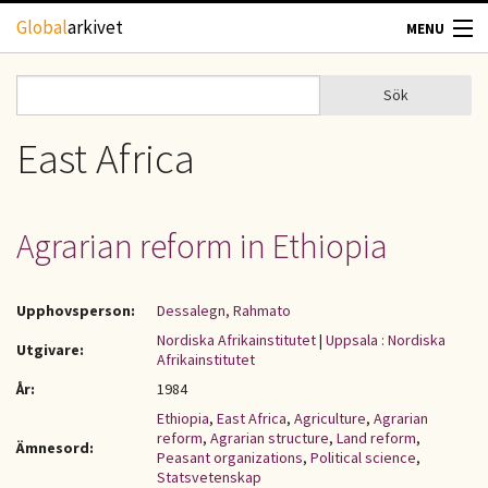
Hoppa till huvudinnehåll
Global
arkivet
MENU
TIDSKRIFTER
Sök
Sök
Sökformulär
GEOGRAFI
East Africa
UTBLICK
Agrarian reform in Ethiopia
UPPHOVSRÄTT
Upphovsperson:
Dessalegn, Rahmato
OM OSS
Nordiska Afrikainstitutet
|
Uppsala : Nordiska
Utgivare:
Afrikainstitutet
KONTAKT
År:
1984
Ethiopia
,
East Africa
,
Agriculture
,
Agrarian
reform
,
Agrarian structure
,
Land reform
,
Ämnesord:
Peasant organizations
,
Political science
,
Statsvetenskap