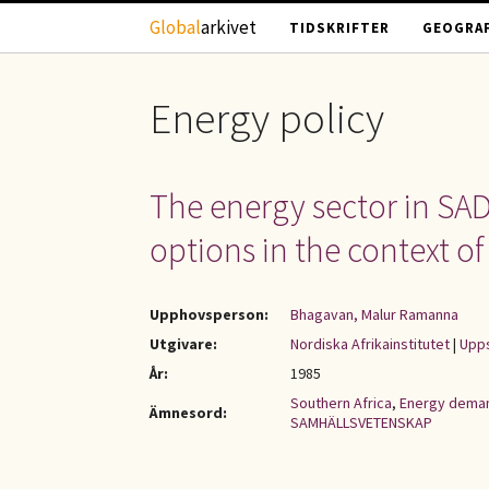
Hoppa till huvudinnehåll
Global
arkivet
TIDSKRIFTER
GEOGRAF
Energy policy
The energy sector in SADC
options in the context of 
Upphovsperson:
Bhagavan, Malur Ramanna
Utgivare:
Nordiska Afrikainstitutet
|
Upps
År:
1985
Southern Africa
,
Energy dema
Ämnesord:
SAMHÄLLSVETENSKAP