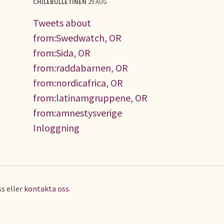
CHILEBULLETINEN
29 AUG
Tweets about
from:Swedwatch, OR
from:Sida, OR
from:raddabarnen, OR
from:nordicafrica, OR
from:latinamgruppene, OR
from:amnestysverige
Inloggning
s eller
kontakta oss
.