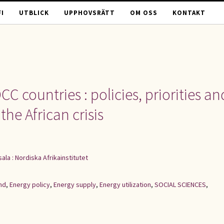
I
UTBLICK
UPPHOVSRÄTT
OM OSS
KONTAKT
C countries : policies, priorities an
the African crisis
ala : Nordiska Afrikainstitutet
nd
,
Energy policy
,
Energy supply
,
Energy utilization
,
SOCIAL SCIENCES
,