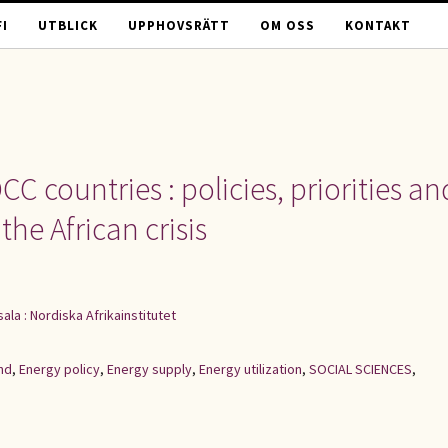
I
UTBLICK
UPPHOVSRÄTT
OM OSS
KONTAKT
C countries : policies, priorities an
the African crisis
ala : Nordiska Afrikainstitutet
nd
,
Energy policy
,
Energy supply
,
Energy utilization
,
SOCIAL SCIENCES
,