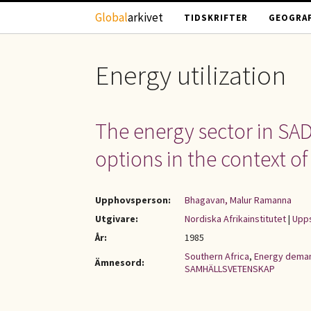
Hoppa till huvudinnehåll
Global
arkivet
TIDSKRIFTER
GEOGRAF
Energy utilization
The energy sector in SADC
options in the context of 
Upphovsperson:
Bhagavan, Malur Ramanna
Utgivare:
Nordiska Afrikainstitutet
|
Upps
År:
1985
Southern Africa
,
Energy dema
Ämnesord:
SAMHÄLLSVETENSKAP