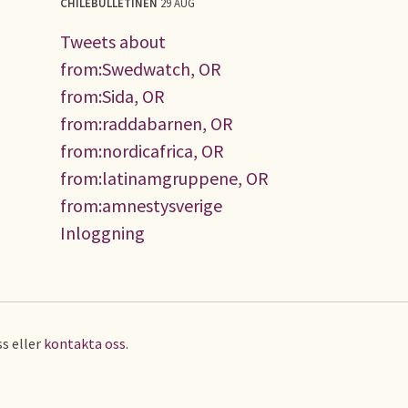
CHILEBULLETINEN
29 AUG
Tweets about
from:Swedwatch, OR
from:Sida, OR
from:raddabarnen, OR
from:nordicafrica, OR
from:latinamgruppene, OR
from:amnestysverige
Inloggning
s eller
kontakta oss
.