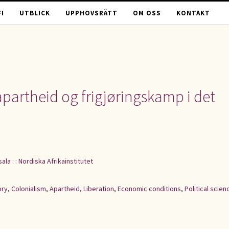
I
UTBLICK
UPPHOVSRÄTT
OM OSS
KONTAKT
apartheid og frigjøringskamp i det
ala : : Nordiska Afrikainstitutet
ory
,
Colonialism
,
Apartheid
,
Liberation
,
Economic conditions
,
Political scien