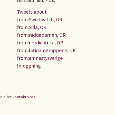
CHILEBULLETINEN
29 AUG
Tweets about
from:Swedwatch, OR
from:Sida, OR
from:raddabarnen, OR
from:nordicafrica, OR
from:latinamgruppene, OR
from:amnestysverige
Inloggning
s eller
kontakta oss
.