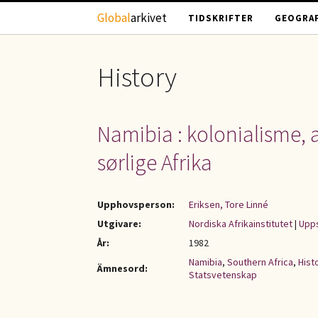
Hoppa till huvudinnehåll
Global
arkivet
TIDSKRIFTER
GEOGRAF
History
Namibia : kolonialisme, 
sørlige Afrika
Upphovsperson:
Eriksen, Tore Linné
Utgivare:
Nordiska Afrikainstitutet
|
Upps
År:
1982
Namibia
,
Southern Africa
,
Hist
Ämnesord:
Statsvetenskap