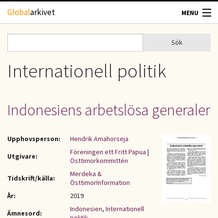
Hoppa till huvudinnehåll
Global
arkivet
MENU
TIDSKRIFTER
Sök
Sök
Sökformulär
GEOGRAFI
Internationell politik
UTBLICK
Indonesiens arbetslösa generaler
UPPHOVSRÄTT
Upphovsperson:
Hendrik Amahorseja
OM OSS
Föreningen ett Fritt Papua
|
Utgivare:
Östtimorkommittén
KONTAKT
Merdeka &
Tidskrift/källa:
ÖsttimorInformation
År:
2019
Indonesien
,
Internationell
Ämnesord:
politik