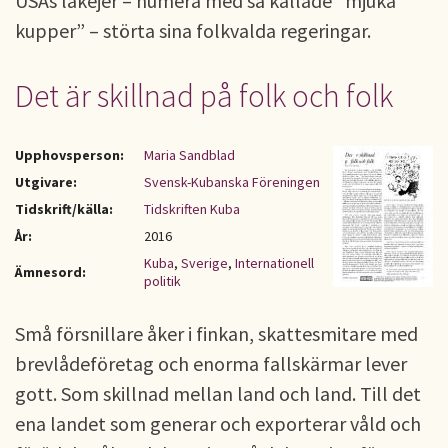
USAs lakejer – numera med så kallade ”mjuka
kupper” – störta sina folkvalda regeringar.
Det är skillnad på folk och folk
Upphovsperson:
Maria Sandblad
Utgivare:
Svensk-Kubanska Föreningen
Tidskrift/källa:
Tidskriften Kuba
År:
2016
Kuba
,
Sverige
,
Internationell
Ämnesord:
politik
Små försnillare åker i finkan, skattesmitare med
brevlådeföretag och enorma fallskärmar lever
gott. Som skillnad mellan land och land. Till det
ena landet som generar och exporterar våld och