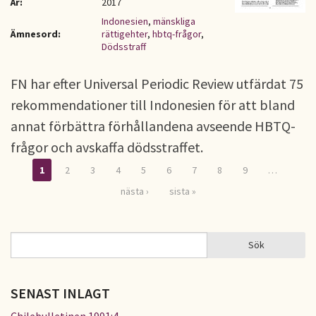
År:
2017
Indonesien
,
mänskliga
Ämnesord:
rättigehter
,
hbtq-frågor
,
Dödsstraff
FN har efter Universal Periodic Review utfärdat 75
rekommendationer till Indonesien för att bland
annat förbättra förhållandena avseende HBTQ-
frågor och avskaffa dödsstraffet.
1
2
3
4
5
6
7
8
9
…
Sidor
nästa ›
sista »
Sök
Sök
SÖKFORMULÄR
SENAST INLAGT
Chilebulletinen 1991:4