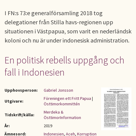
I FN:s 73:e generalförsamling 2018 tog
delegationer från Stilla havs-regionen upp
situationen i Västpapua, som varit en nederländsk
koloni och nu är under indonesisk administration.
En politisk rebells uppgång och
fall i Indonesien
Upphovsperson:
Gabriel Jonsson
Föreningen ett Fritt Papua
|
Utgivare:
Östtimorkommittén
Merdeka &
Tidskrift/källa:
ÖsttimorInformation
År:
2019
Ämnesord:
Indonesien
,
Aceh
,
Korruption