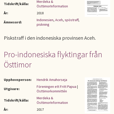
Merdeka &
Tidskrift/källa:
ÖsttimorInformation
År:
2018
Indonesien
,
Aceh
,
spöstraff
,
Ämnesord:
piskning
Piskstraff i den indonesiska provinsen Aceh.
Pro-indonesiska flyktingar från
Östtimor
Upphovsperson:
Hendrik Amahorseja
Föreningen ett Fritt Papua
|
Utgivare:
Östtimorkommittén
Merdeka &
Tidskrift/källa:
ÖsttimorInformation
År:
2017