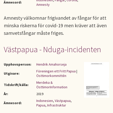
Indonesien
,
Fångar
,
corona
,
Ämnesord:
Amnesty
Amnesty välkomnar frigivandet av fångar för att
minska riskerna för covid-19 men kräver att även
samvetsfångar måste friges.
Västpapua - Nduga-incidenten
Upphovsperson:
Hendrik Amahorseja
Föreningen ett Fritt Papua
|
Utgivare:
Östtimorkommittén
Merdeka &
Tidskrift/källa:
ÖsttimorInformation
År:
2019
Indonesien
,
Västpapua
,
Ämnesord:
Papua
,
Infrastruktur