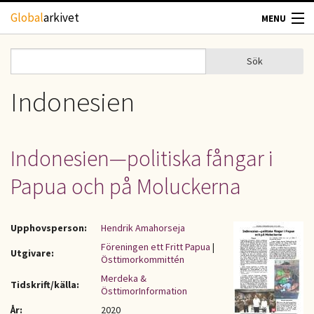
Hoppa till huvudinnehåll
Global
arkivet
MENU
TIDSKRIFTER
Sök
Sök
Sökformulär
GEOGRAFI
Indonesien
UTBLICK
Indonesien—politiska fångar i
UPPHOVSRÄTT
Papua och på Moluckerna
OM OSS
Upphovsperson:
Hendrik Amahorseja
KONTAKT
Föreningen ett Fritt Papua
|
Utgivare:
Östtimorkommittén
Merdeka &
Tidskrift/källa:
ÖsttimorInformation
År:
2020