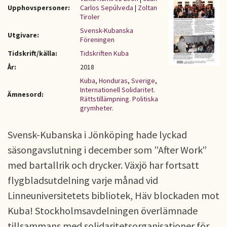
Upphovspersoner:
Carlos Sepúlveda
|
Zoltan
Tiroler
Svensk-Kubanska
Utgivare:
Föreningen
Tidskrift/källa:
Tidskriften Kuba
År:
2018
Kuba
,
Honduras
,
Sverige
,
Internationell Solidaritet.
Ämnesord:
Rättstillämpning. Politiska
grymheter.
Svensk-Kubanska i Jönköping hade lyckad
säsongavslutning i december som ”After Work”
med bartallrik och drycker. Växjö har fortsatt
flygbladsutdelning varje månad vid
Linneuniversitetets bibliotek, Häv blockaden mot
Kuba! Stockholmsavdelningen överlämnade
tillsammans med solidaritetsorganisationer för