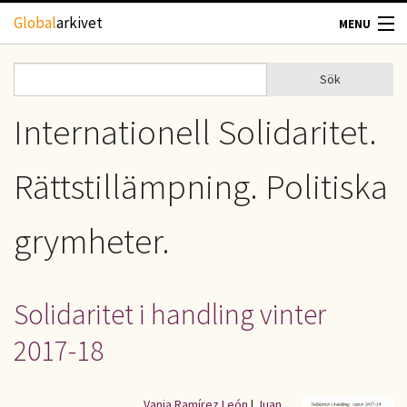
Hoppa till huvudinnehåll
Global
arkivet
MENU
TIDSKRIFTER
Sök
Sök
Sökformulär
GEOGRAFI
Internationell Solidaritet.
UTBLICK
Rättstillämpning. Politiska
UPPHOVSRÄTT
grymheter.
OM OSS
Solidaritet i handling vinter
KONTAKT
2017-18
Vania Ramírez León
|
Juan