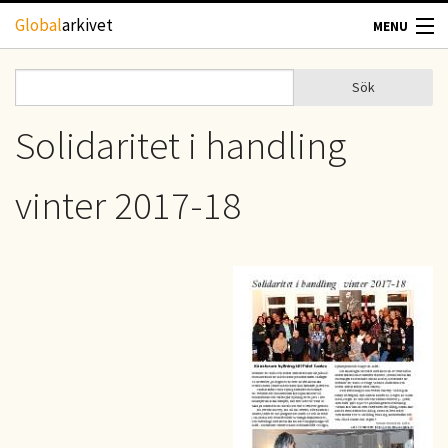
Hoppa till huvudinnehåll
Global
arkivet
MENU
TIDSKRIFTER
Sök
Sök
Sökformulär
GEOGRAFI
Solidaritet i handling
UTBLICK
vinter 2017-18
UPPHOVSRÄTT
OM OSS
KONTAKT