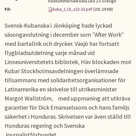
Ickekommersiell-Dela Lika 2.5 Sverige
Fil:
kuba_1.18_s22-23.pdf
(201.29 KB)
Svensk-Kubanska i Jönköping hade lyckad
säsongavslutning i december som ”After Work”
med bartallrik och drycker. Växjö har fortsatt
flygbladsutdelning varje månad vid
Linneuniversitetets bibliotek, Häv blockaden mot
Kuba! Stockholmsavdelningen överlämnade
tillsammans med solidaritetsorganisationer för
Latinamerika en skrivelse till utrikesminister
Margot Wallström, med uppmaning att utkräva
garantier för Dick Emanuelssons och hans familjs
säkerhet i Honduras. Skrivelsen var även ställd till
Honduras regering och Svenska
Journalistförbundet,