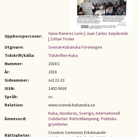
Vania Ramírez León
|
Juan Carlos Sepúlveda
Upphovspersoner:
|
Zoltan Tiroler
Utgivare:
Svensk-Kubanska Föreningen
Tidskrift/källa:
Tidskriften Kuba
Nummer:
2018:1
År:
2018
Sidnummer:
sid 22-23
ISSN:
1402-8638
Språk:
sv
Relation:
www.svensk-kubanska.se
Kuba
,
Honduras
,
Sverige
,
Internationell
Ämnesord:
Solidaritet. Rättstillämpning. Politiska
grymheter.
Creative Commons Erkännande-
Rättigheter: