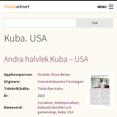
Hoppa till huvudinnehåll
Global
arkivet
MENU
TIDSKRIFTER
Sök
Sök
Sökformulär
GEOGRAFI
Kuba. USA
UTBLICK
Andra halvlek Kuba – USA
UPPHOVSRÄTT
Upphovsperson:
Elizalde, Rosa Miriam
OM OSS
Utgivare:
Svensk-Kubanska Föreningen
Tidskrift/källa:
Tidskriften Kuba
KONTAKT
År:
2015
Socialism
,
Antiimperialism
,
Ämnesord:
Kulturell identitet och
gemenskap
,
Kuba. USA