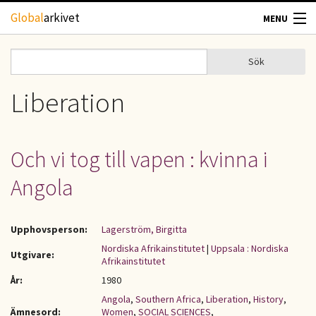
Hoppa till huvudinnehåll
Global
arkivet
MENU
TIDSKRIFTER
Sök
Sök
Sökformulär
GEOGRAFI
Liberation
UTBLICK
Och vi tog till vapen : kvinna i
UPPHOVSRÄTT
Angola
OM OSS
Upphovsperson:
Lagerström, Birgitta
KONTAKT
Nordiska Afrikainstitutet
|
Uppsala : Nordiska
Utgivare:
Afrikainstitutet
År:
1980
Angola
,
Southern Africa
,
Liberation
,
History
,
Ämnesord:
Women
,
SOCIAL SCIENCES
,