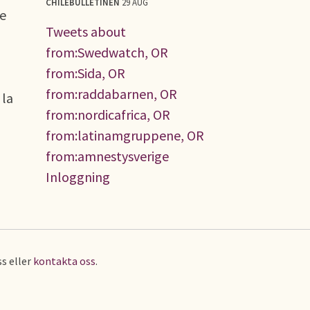
CHILEBULLETINEN
29 AUG
me
Tweets about
from:Swedwatch, OR
from:Sida, OR
from:raddabarnen, OR
 la
from:nordicafrica, OR
from:latinamgruppene, OR
from:amnestysverige
Inloggning
s eller
kontakta oss
.