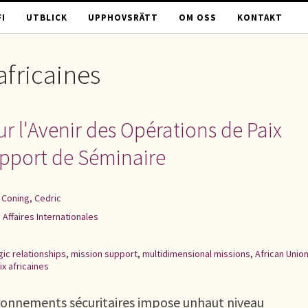
I
UTBLICK
UPPHOVSRÄTT
OM OSS
KONTAKT
africaines
r l'Avenir des Opérations de Paix
apport de Séminaire
 Coning, Cedric
 Affaires Internationales
gic relationships
,
mission support
,
multidimensional missions
,
African Unio
x africaines
ronnements sécuritaires impose unhaut niveau