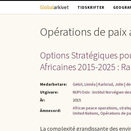
Hoppa till huvudinnehåll
Global
arkivet
TIDSKRIFTER
GEOGRAF
Opérations de paix 
Options Stratégiques pou
Africaines 2015-2025 : R
Medarbetare:
Gelot, Linnéa
|
Karlsrud, John
|
de
Utgivare:
NUPI:Oslo : Institut Norvégien des
År:
2015
African peace operations
,
strate
Ämnesord:
United Nations
,
Opérations de pai
La complexité grandissante des envi