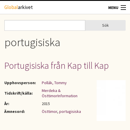
Hoppa till huvudinnehåll
Global
arkivet
MENU
TIDSKRIFTER
Sök
Sök
Sökformulär
GEOGRAFI
portugisiska
UTBLICK
Portugisiska från Kap till Kap
UPPHOVSRÄTT
Upphovsperson:
Pollák, Tommy
OM OSS
Merdeka &
Tidskrift/källa:
ÖsttimorInformation
KONTAKT
År:
2015
Ämnesord:
Östtimor
,
portugisiska