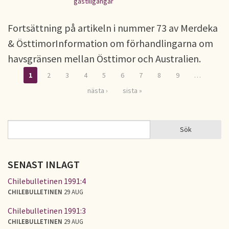
gastillgångar
Fortsättning på artikeln i nummer 73 av Merdeka
& ÖsttimorInformation om förhandlingarna om
havsgränsen mellan Östtimor och Australien.
1
2
3
4
5
6
7
8
9
…
Sidor
nästa ›
sista »
Sök
Sök
SÖKFORMULÄR
SENAST INLAGT
Chilebulletinen 1991:4
CHILEBULLETINEN
29 AUG
Chilebulletinen 1991:3
CHILEBULLETINEN
29 AUG