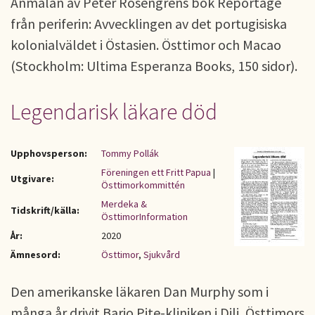
Anmälan av Peter Rosengrens bok Reportage
från periferin: Avvecklingen av det portugisiska
kolonialväldet i Östasien. Östtimor och Macao
(Stockholm: Ultima Esperanza Books, 150 sidor).
Legendarisk läkare död
Upphovsperson:
Tommy Pollák
Föreningen ett Fritt Papua
|
Utgivare:
Östtimorkommittén
Merdeka &
Tidskrift/källa:
ÖsttimorInformation
År:
2020
Ämnesord:
Östtimor
,
Sjukvård
Den amerikanske läkaren Dan Murphy som i
många år drivit Bario Pite-kliniken i Dili, Östtimors