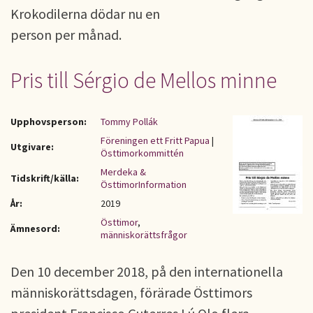
Krokodilerna dödar nu en
person per månad.
Pris till Sérgio de Mellos minne
Upphovsperson:
Tommy Pollák
Föreningen ett Fritt Papua
|
Utgivare:
Östtimorkommittén
Merdeka &
Tidskrift/källa:
ÖsttimorInformation
År:
2019
Östtimor
,
Ämnesord:
människorättsfrågor
Den 10 december 2018, på den internationella
människorättsdagen, förärade Östtimors