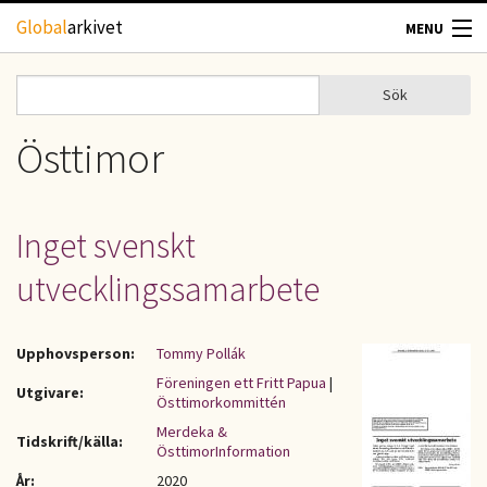
Hoppa till huvudinnehåll
Global
arkivet
MENU
TIDSKRIFTER
Sök
Sök
Sökformulär
GEOGRAFI
Östtimor
UTBLICK
Inget svenskt
UPPHOVSRÄTT
utvecklingssamarbete
OM OSS
Upphovsperson:
Tommy Pollák
KONTAKT
Föreningen ett Fritt Papua
|
Utgivare:
Östtimorkommittén
Merdeka &
Tidskrift/källa:
ÖsttimorInformation
År:
2020