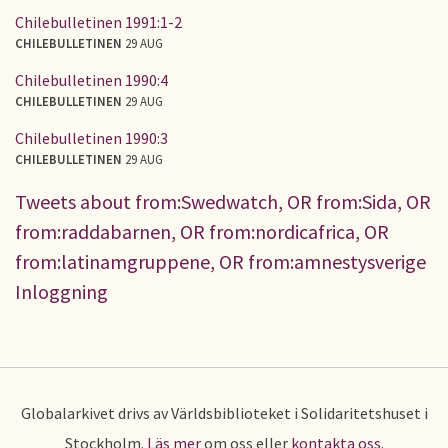
Chilebulletinen 1991:1-2
CHILEBULLETINEN
29 AUG
Chilebulletinen 1990:4
CHILEBULLETINEN
29 AUG
Chilebulletinen 1990:3
CHILEBULLETINEN
29 AUG
Tweets about from:Swedwatch, OR from:Sida, OR
from:raddabarnen, OR from:nordicafrica, OR
from:latinamgruppene, OR from:amnestysverige
Inloggning
Globalarkivet drivs av Världsbiblioteket i Solidaritetshuset i
Stockholm.
Läs mer
om oss eller
kontakta oss
.