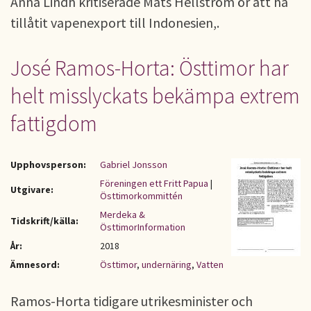
Anna Lindh kritiserade Mats Hellström ör att ha
tillåtit vapenexport till Indonesien,.
José Ramos-Horta: Östtimor har
helt misslyckats bekämpa extrem
fattigdom
Upphovsperson:
Gabriel Jonsson
Föreningen ett Fritt Papua
|
Utgivare:
Östtimorkommittén
Merdeka &
Tidskrift/källa:
ÖsttimorInformation
År:
2018
Ämnesord:
Östtimor
,
undernäring
,
Vatten
Ramos-Horta tidigare utrikesminister och