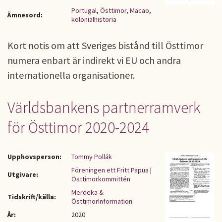
Portugal
,
Östtimor
,
Macao
,
Ämnesord:
kolonialhistoria
Kort notis om att Sveriges bistånd till Östtimor
numera enbart är indirekt vi EU och andra
internationella organisationer.
Världsbankens partnerramverk
för Östtimor 2020-2024
Upphovsperson:
Tommy Pollák
Föreningen ett Fritt Papua
|
Utgivare:
Östtimorkommittén
Merdeka &
Tidskrift/källa:
ÖsttimorInformation
År:
2020