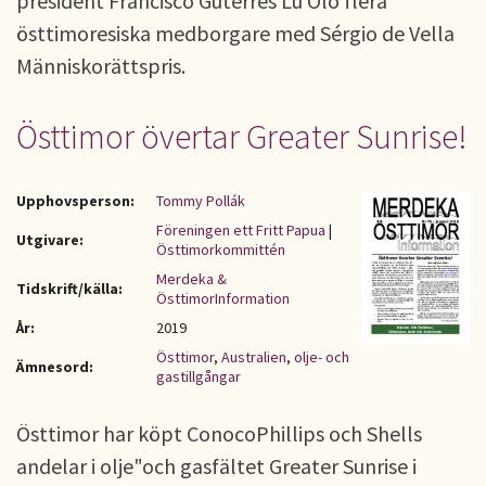
president Francisco Guterres Lú Olo flera
östtimoresiska medborgare med Sérgio de Vella
Människorättspris.
Östtimor övertar Greater Sunrise!
Upphovsperson:
Tommy Pollák
Föreningen ett Fritt Papua
|
Utgivare:
Östtimorkommittén
Merdeka &
Tidskrift/källa:
ÖsttimorInformation
År:
2019
Östtimor
,
Australien
,
olje- och
Ämnesord:
gastillgångar
Östtimor har köpt ConocoPhillips och Shells
andelar i olje"och gasfältet Greater Sunrise i