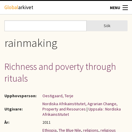
Hoppa till huvudinnehåll
Global
arkivet
MENU
TIDSKRIFTER
Sök
Sök
Sökformulär
GEOGRAFI
rainmaking
UTBLICK
Richness and poverty through
UPPHOVSRÄTT
rituals
OM OSS
Upphovsperson:
Oestigaard, Terje
KONTAKT
Nordiska Afrikainstitutet, Agrarian Change,
Utgivare:
Property and Resources
|
Uppsala : Nordiska
Afrikainstitutet
År:
2011
Ethiopia
,
The Blue Nile
,
religions
,
religious