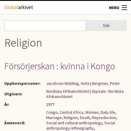
Hoppa till huvudinnehåll
Global
arkivet
MENU
TIDSKRIFTER
Sök
Sök
Sökformulär
GEOGRAFI
Religion
UTBLICK
Försörjerskan : kvinna i Kongo
UPPHOVSRÄTT
Upphovspersoner:
Jacobson-Widding, Anita
|
Bergman, Peter
OM OSS
Nordiska Afrikainstitutet
|
Uppsala : Nordiska
Utgivare:
Afrikainstitutet
KONTAKT
År:
1977
Congo
,
Central Africa
,
Women
,
Daily life
,
Marriage
,
Religion
,
Death
,
Reproduction
,
Ämnesord:
Social and cultural anthropology
,
Social
anthropology/ethnography
,