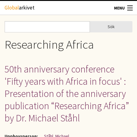
Hoppa till huvudinnehåll
Global
arkivet
MENU
TIDSKRIFTER
Sök
Sök
Sökformulär
GEOGRAFI
Researching Africa
UTBLICK
50th anniversary conference
UPPHOVSRÄTT
'Fifty years with Africa in focus' :
OM OSS
Presentation of the anniversary
publication “Researching Africa”
KONTAKT
by Dr. Michael Ståhl
Upphovsperson:
Ståhl, Michael