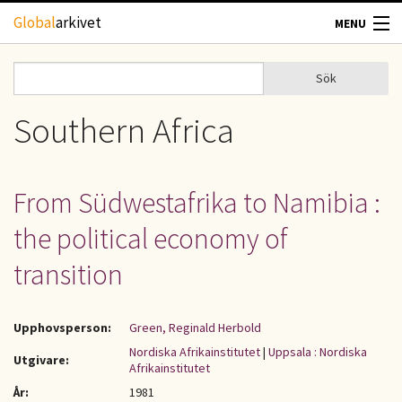
Hoppa till huvudinnehåll
Global
arkivet
MENU
TIDSKRIFTER
Sök
Sök
Sökformulär
GEOGRAFI
Southern Africa
UTBLICK
From Südwestafrika to Namibia :
UPPHOVSRÄTT
the political economy of
OM OSS
transition
KONTAKT
Upphovsperson:
Green, Reginald Herbold
Nordiska Afrikainstitutet
|
Uppsala : Nordiska
Utgivare:
Afrikainstitutet
År:
1981