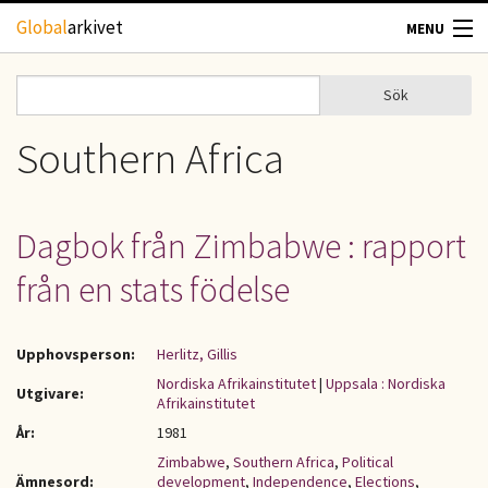
Hoppa till huvudinnehåll
Global
arkivet
MENU
TIDSKRIFTER
Sök
Sök
Sökformulär
GEOGRAFI
Southern Africa
UTBLICK
Dagbok från Zimbabwe : rapport
UPPHOVSRÄTT
från en stats födelse
OM OSS
Upphovsperson:
Herlitz, Gillis
KONTAKT
Nordiska Afrikainstitutet
|
Uppsala : Nordiska
Utgivare:
Afrikainstitutet
År:
1981
Zimbabwe
,
Southern Africa
,
Political
Ämnesord:
development
,
Independence
,
Elections
,