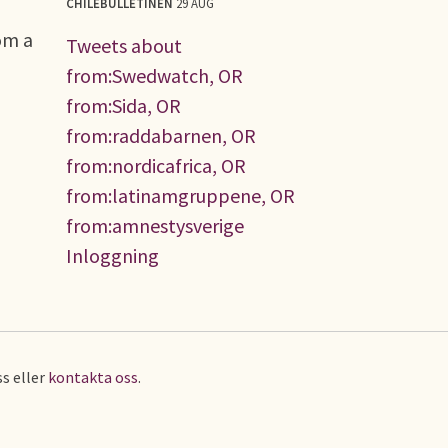
CHILEBULLETINEN
29 AUG
om a
Tweets about
from:Swedwatch, OR
from:Sida, OR
from:raddabarnen, OR
from:nordicafrica, OR
from:latinamgruppene, OR
from:amnestysverige
Inloggning
s eller
kontakta oss
.