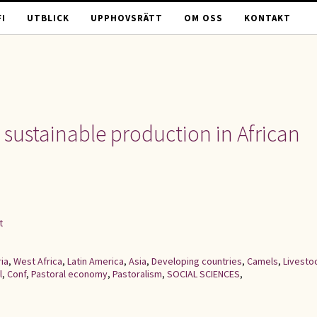
I
UTBLICK
UPPHOVSRÄTT
OM OSS
KONTAKT
sustainable production in African
t
ia
,
West Africa
,
Latin America
,
Asia
,
Developing countries
,
Camels
,
Livesto
l
,
Conf
,
Pastoral economy
,
Pastoralism
,
SOCIAL SCIENCES
,