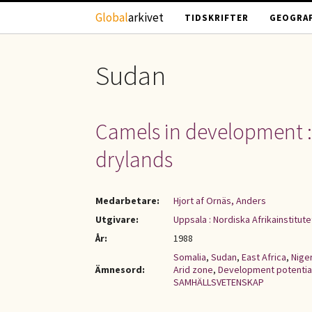
Hoppa till huvudinnehåll
Global
arkivet
TIDSKRIFTER
GEOGRAF
Sudan
Camels in development : 
drylands
Medarbetare:
Hjort af Ornäs, Anders
Utgivare:
Uppsala : Nordiska Afrikainstitute
År:
1988
Somalia
,
Sudan
,
East Africa
,
Niger
Ämnesord:
Arid zone
,
Development potentia
SAMHÄLLSVETENSKAP