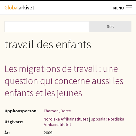
Hoppa till huvudinnehåll
Global
arkivet
MENU
TIDSKRIFTER
Sök
Sök
Sökformulär
GEOGRAFI
travail des enfants
UTBLICK
Les migrations de travail : une
UPPHOVSRÄTT
question qui concerne aussi les
OM OSS
enfants et les jeunes
KONTAKT
Upphovsperson:
Thorsen, Dorte
Nordiska Afrikainstitutet
|
Uppsala : Nordiska
Utgivare:
Afrikainstitutet
År:
2009