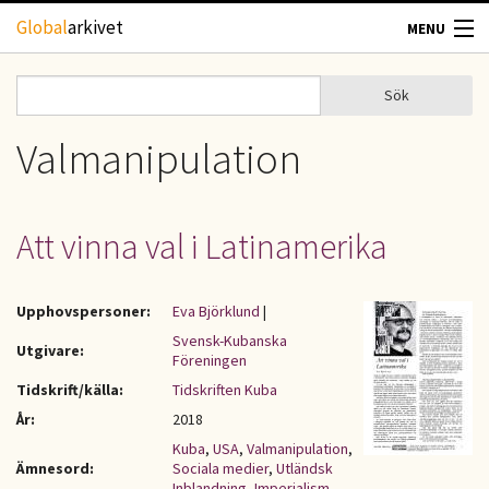
Hoppa till huvudinnehåll
Global
arkivet
MENU
TIDSKRIFTER
Sök
Sök
Sökformulär
GEOGRAFI
Valmanipulation
UTBLICK
Att vinna val i Latinamerika
UPPHOVSRÄTT
Upphovspersoner:
Eva Björklund
|
OM OSS
Svensk-Kubanska
Utgivare:
Föreningen
KONTAKT
Tidskrift/källa:
Tidskriften Kuba
År:
2018
Kuba
,
USA
,
Valmanipulation
,
Ämnesord:
Sociala medier
,
Utländsk
Inblandning
,
Imperialism