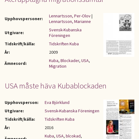
Lennartsson, Per-Olov
|
Upphovspersoner:
Lennartsson, Marianne
Svensk-Kubanska
Utgivare:
Föreningen
Tidskrift/källa:
Tidskriften Kuba
År:
2009
Kuba
,
Blockader
,
USA
,
Ämnesord:
Migration
USA måste häva Kubablockaden
Upphovsperson:
Eva Björklund
Utgivare:
Svensk-Kubanska Föreningen
Tidskrift/källa:
Tidskriften Kuba
År:
2016
Kuba
,
USA
,
blcokad
,
Ämnesord: