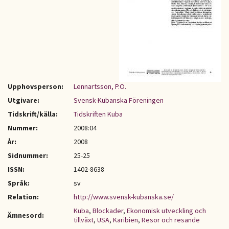
Upphovsperson:
Lennartsson, P.O.
Utgivare:
Svensk-Kubanska Föreningen
Tidskrift/källa:
Tidskriften Kuba
Nummer:
2008:04
År:
2008
Sidnummer:
25-25
ISSN:
1402-8638
Språk:
sv
Relation:
http://www.svensk-kubanska.se/
Kuba
,
Blockader
,
Ekonomisk utveckling och
Ämnesord:
tillväxt
,
USA
,
Karibien
,
Resor och resande