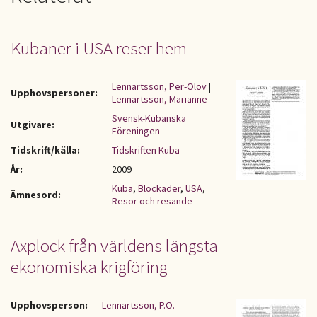
Kubaner i USA reser hem
Lennartsson, Per-Olov
|
Upphovspersoner:
Lennartsson, Marianne
Svensk-Kubanska
Utgivare:
Föreningen
Tidskrift/källa:
Tidskriften Kuba
År:
2009
Kuba
,
Blockader
,
USA
,
Ämnesord:
Resor och resande
Axplock från världens längsta
ekonomiska krigföring
Upphovsperson:
Lennartsson, P.O.