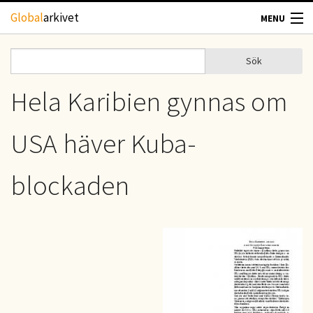
Hoppa till huvudinnehåll
Global
arkivet
MENU
TIDSKRIFTER
Sök
Sök
Sökformulär
GEOGRAFI
Hela Karibien gynnas om
UTBLICK
USA häver Kuba-
UPPHOVSRÄTT
blockaden
OM OSS
KONTAKT