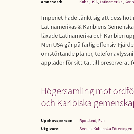
Ämnesord:
Kuba
,
USA
,
Latinamerika
,
Karib
Imperiet hade tänkt sig att dess hot
Latinamerikas & Karibiens Gemenska
läxade Latinamerika och Karibien u
Men USA går på farlig offensiv. Fjärd
omstörtande planer, telefonavlyssnin
applåder för sitt tal till oreserverat
Högersamling mot ordför
och Karibiska gemensk
Upphovsperson:
Björklund, Eva
Utgivare:
Svensk-Kubanska Föreningen