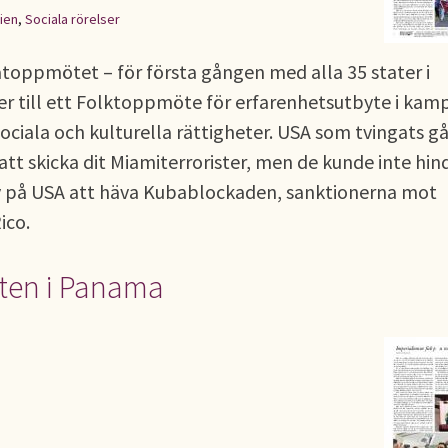
ien
,
Sociala rörelser
atoppmötet – för första gången med alla 35 stater i
er till ett Folktoppmöte för erfarenhetsutbyte i kam
ociala och kulturella rättigheter. USA som tvingats g
t skicka dit Miamiterrorister, men de kunde inte hin
 på USA att häva Kubablockaden, sanktionerna mot
ico.
öten i Panama