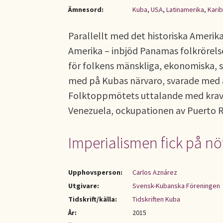
Ämnesord:
Kuba
,
USA
,
Latinamerika
,
Karib
Parallellt med det historiska Amerik
Amerika – inbjöd Panamas folkrörels
för folkens mänskliga, ekonomiska, s
med på Kubas närvaro, svarade med at
Folktoppmötets uttalande med krav
Venezuela, ockupationen av Puerto R
Imperialismen fick på n
Upphovsperson:
Carlos Aznárez
Utgivare:
Svensk-Kubanska Föreningen
Tidskrift/källa:
Tidskriften Kuba
År:
2015