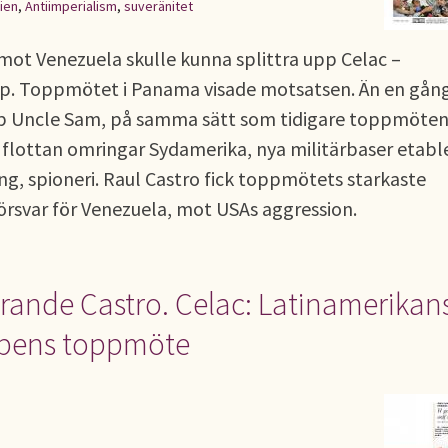
ien
,
Antiimperialism
,
suveränitet
 mot Venezuela skulle kunna splittra upp Celac –
p. Toppmötet i Panama visade motsatsen. Än en gån
pp Uncle Sam, på samma sätt som tidigare toppmöten
e flottan omringar Sydamerika, nya militärbaser etabl
g, spioneri. Raul Castro fick toppmötets starkaste
 försvar för Venezuela, mot USAs aggression.
ande Castro. Celac: Latinamerikan
apens toppmöte