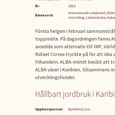
År:
2012
Internationell solidaritet
,
Rättv
Ämnesord:
utveckling
,
Latinamerika
,
Kuba
Första helgen i februari sammanstrål
toppmöte. På dagordningen fanns 
avsedda som alternativ till IMF, Vär
Rafael Correa tryckte på för att öka
frihandeln. ALBA-mötet beslöt att tra
ALBA växer i Karibien, tillsammans 
utvecklingsfonder.
Hållbart jordbruk i Kari
Upphovsperson:
Björklund, Eva