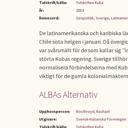
Tidskrift/källa:
Tidskriften Kuba
År:
2013
Ämnesord:
Geopolitik
,
Sverige
,
Latinamer
De latinamerikanska och karibiska l
Chile sista helgen i januari. Då överg
var svårsmält för de som kallar sig ”
störta Kubas regering. Sverige tillhör 
normalisera förbindelserna med Kuba
viktigt för de gamla kolonialmakterna
ALBAs Alternativ
Upphovsperson:
Boothroyd, Rachael
Utgivare:
Svensk-Kubanska Föreningen
Tidskrift/källa:
Tidskriften Kuba