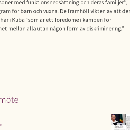
soner med funktionsnedsättning och deras familjer”,
am för barn och vuxna. De framhöll vikten av att de
 här i Kuba ”som är ett föredöme i kampen för
et mellan alla utan någon form av diskriminering.”
smöte
en