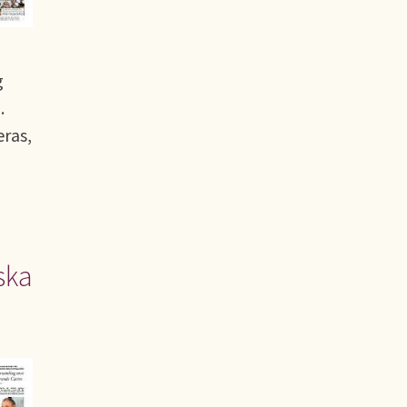
g
.
eras,
ska