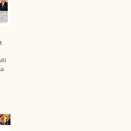
t
ill
ka