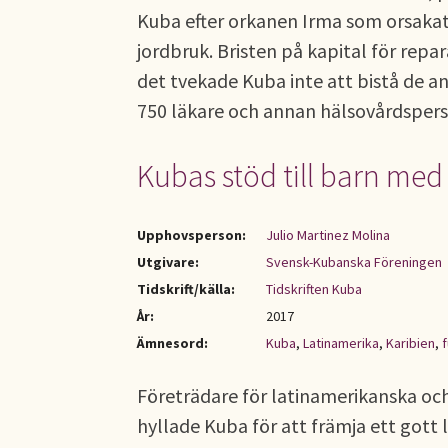
Kuba efter orkanen Irma som orsakat
jordbruk. Bristen på kapital för repa
det tvekade Kuba inte att bistå de a
750 läkare och annan hälsovårdspers
Kubas stöd till barn med
Upphovsperson:
Julio Martinez Molina
Utgivare:
Svensk-Kubanska Föreningen
Tidskrift/källa:
Tidskriften Kuba
År:
2017
Ämnesord:
Kuba
,
Latinamerika
,
Karibien
,
Företrädare för latinamerikanska och
hyllade Kuba för att främja ett gott 