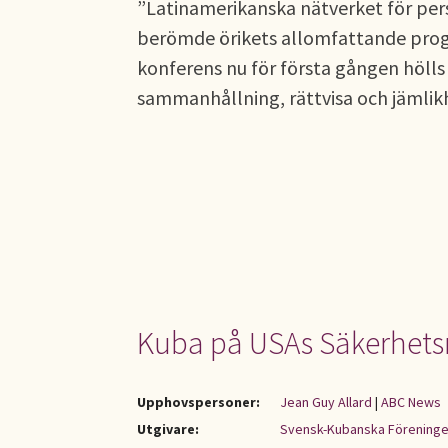
”Latinamerikanska nätverket för per
berömde örikets allomfattande progr
konferens nu för första gången hölls
sammanhållning, rättvisa och jämlikh
Kuba på USAs Säkerhet
Upphovspersoner:
Jean Guy Allard
|
ABC News
Utgivare:
Svensk-Kubanska Förening