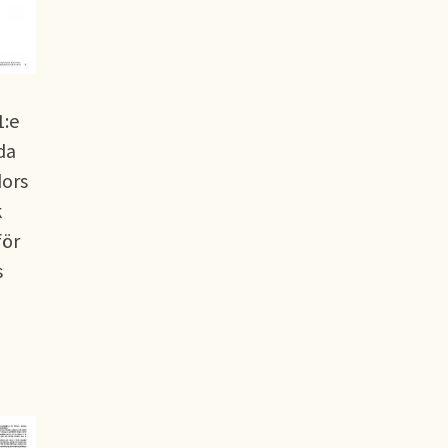
1:e
da
dors
k
för
s