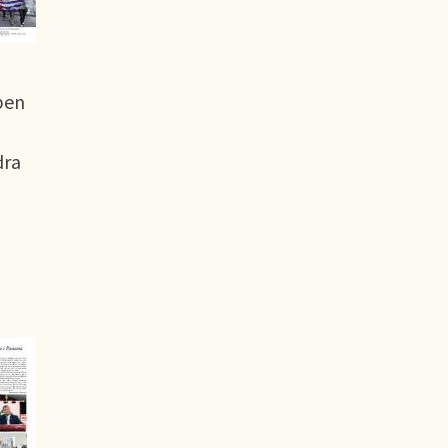
pen
å
dra