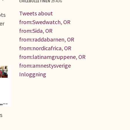
CHILEBULLETINEN
29 AUG
Tweets about
ots
from:Swedwatch, OR
er
from:Sida, OR
from:raddabarnen, OR
from:nordicafrica, OR
from:latinamgruppene, OR
from:amnestysverige
Inloggning
s