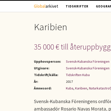
Hoppa till huvudinnehåll
Global
arkivet
TIDSKRIFTER
GEOGRAF
Karibien
35 000 € till återuppbyg
Upphovsperson:
Svensk-Kubanska Föreningen
Utgivare:
Svensk-Kubanska Föreningen
Tidskrift/källa:
Tidskriften Kuba
År:
2017
Ämnesord:
Kuba
,
Karibien
,
Naturkatastrof
Svensk-Kubanska Föreningens ordföra
ambassadör Rosario Navas Morata, p