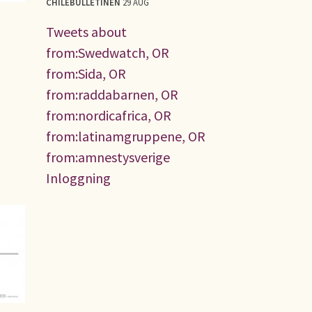
CHILEBULLETINEN
29 AUG
Tweets about
from:Swedwatch, OR
from:Sida, OR
from:raddabarnen, OR
from:nordicafrica, OR
from:latinamgruppene, OR
from:amnestysverige
Inloggning