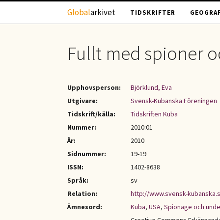
Hoppa till huvudinnehåll
Global
arkivet
TIDSKRIFTER
GEOGRAF
Fullt med spioner 
Upphovsperson:
Björklund, Eva
Utgivare:
Svensk-Kubanska Föreningen
Tidskrift/källa:
Tidskriften Kuba
Nummer:
2010:01
År:
2010
Sidnummer:
19-19
ISSN:
1402-8638
Språk:
sv
Relation:
http://www.svensk-kubanska.
Ämnesord:
Kuba
,
USA
,
Spionage och und