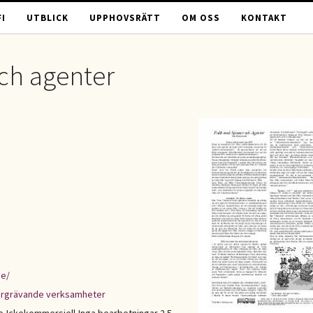
I
UTBLICK
UPPHOVSRÄTT
OM OSS
KONTAKT
och agenter
se/
ergrävande verksamheter