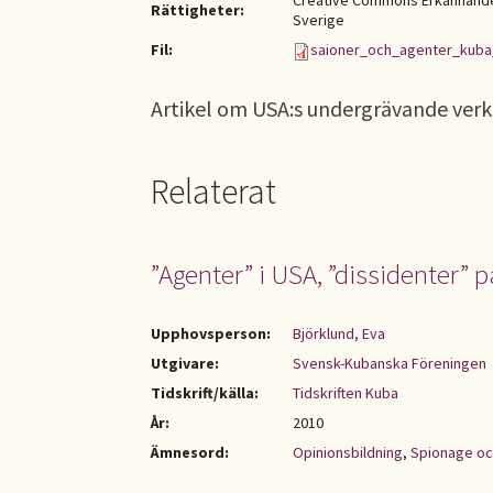
Creative Commons Erkännande-
Rättigheter:
Sverige
Fil:
saioner_och_agenter_kuba
Artikel om USA:s undergrävande ver
Relaterat
”Agenter” i USA, ”dissidenter” 
Upphovsperson:
Björklund, Eva
Utgivare:
Svensk-Kubanska Föreningen
Tidskrift/källa:
Tidskriften Kuba
År:
2010
Ämnesord:
Opinionsbildning
,
Spionage oc