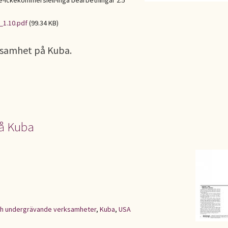
Ickekommersiell-Inga bearbetningar 2.5
_1.10.pdf
(99.34 KB)
ksamhet på Kuba.
på Kuba
h undergrävande verksamheter
,
Kuba
,
USA