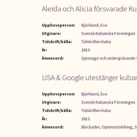
Aleida och Alicia försvarade Ku
Upphovsperson:
Björklund, Eva
Utgivare:
Svensk-Kubanska Föreningen
Tidskrift/källa:
Tidskriften Kuba
År:
2013
Ämnesord:
Spionage och undergrävande
USA & Google utestänger kuban
Upphovsperson:
Björklund, Eva
Utgivare:
Svensk-Kubanska Föreningen
Tidskrift/källa:
Tidskriften Kuba
År:
2012
Ämnesord:
Blockader
,
Opinionsbildning
,
S