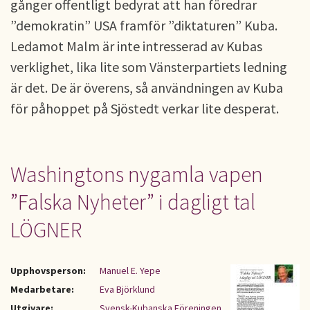
gånger offentligt bedyrat att han föredrar
”demokratin” USA framför ”diktaturen” Kuba.
Ledamot Malm är inte intresserad av Kubas
verklighet, lika lite som Vänsterpartiets ledning
är det. De är överens, så användningen av Kuba
för påhoppet på Sjöstedt verkar lite desperat.
Washingtons nygamla vapen
”Falska Nyheter” i dagligt tal
LÖGNER
Upphovsperson:
Manuel E. Yepe
Medarbetare:
Eva Björklund
Utgivare:
Svensk-Kubanska Föreningen