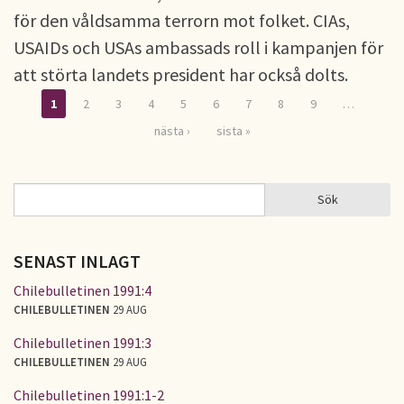
för den våldsamma terrorn mot folket. CIAs,
USAIDs och USAs ambassads roll i kampanjen för
att störta landets president har också dolts.
1
2
3
4
5
6
7
8
9
…
Sidor
nästa ›
sista »
Sök
Sök
SÖKFORMULÄR
SENAST INLAGT
Chilebulletinen 1991:4
CHILEBULLETINEN
29 AUG
Chilebulletinen 1991:3
CHILEBULLETINEN
29 AUG
Chilebulletinen 1991:1-2