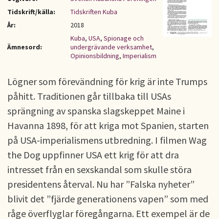
Tidskrift/källa:
Tidskriften Kuba
År:
2018
Kuba
,
USA
,
Spionage och
Ämnesord:
undergrävande verksamhet
,
Opinionsbildning
,
Imperialism
Lögner som förevändning för krig är inte Trumps
påhitt. Traditionen går tillbaka till USAs
sprängning av spanska slagskeppet Maine i
Havanna 1898, för att kriga mot Spanien, starten
på USA-imperialismens utbredning. I filmen Wag
the Dog uppfinner USA ett krig för att dra
intresset från en sexskandal som skulle störa
presidentens återval. Nu har ”Falska nyheter”
blivit det ”fjärde generationens vapen” som med
råge överflyglar föregångarna. Ett exempel är de