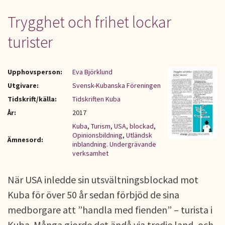
Trygghet och frihet lockar
turister
Upphovsperson:
Eva Björklund
Utgivare:
Svensk-Kubanska Föreningen
Tidskrift/källa:
Tidskriften Kuba
År:
2017
Kuba
,
Turism
,
USA
,
blockad
,
Opinionsbildning
,
Utländsk
Ämnesord:
inblandning. Undergrävande
verksamhet
När USA inledde sin utsvältningsblockad mot
Kuba för över 50 år sedan förbjöd de sina
medborgare att ”handla med fienden” – turista i
Kuba. Många gjorde det ändå via tredje land, och