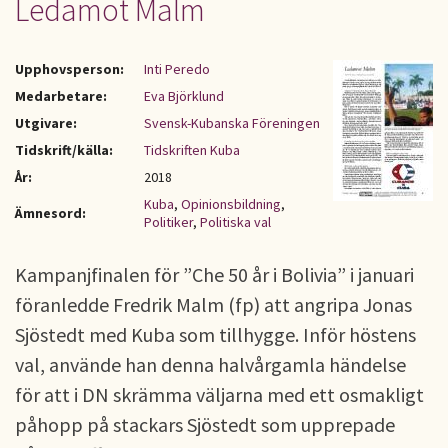
Ledamot Malm
Upphovsperson:
Inti Peredo
Medarbetare:
Eva Björklund
Utgivare:
Svensk-Kubanska Föreningen
Tidskrift/källa:
Tidskriften Kuba
År:
2018
Kuba
,
Opinionsbildning
,
Ämnesord:
Politiker
,
Politiska val
Kampanjfinalen för ”Che 50 år i Bolivia” i januari
föranledde Fredrik Malm (fp) att angripa Jonas
Sjöstedt med Kuba som tillhygge. Inför höstens
val, använde han denna halvårgamla händelse
för att i DN skrämma väljarna med ett osmakligt
påhopp på stackars Sjöstedt som upprepade