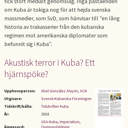
fick stort medialt genomslag. Inga påståenden
om Kuba är tokiga nog för att hejda svenska
massmedier, som SvD, som hänvisar till ”en lång
historia av trakasserier från den kubanska
regimen mot amerikanska diplomater som
befunnit sig i Kuba”.
Akustisk terror i Kuba? Ett
hjärnspöke?
Upphovsperson:
Abel González Alayón, ACN
Utgivare:
Svensk-Kubanska Föreningen
Tidskrift/källa:
Tidskriften Kuba
År:
2018
USA-Kuba
,
Imperialism
,
Ämnesord:
Opinionsbildning
,