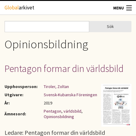
Hoppa till huvudinnehåll
Global
arkivet
MENU
TIDSKRIFTER
Sök
Sök
Sökformulär
GEOGRAFI
Opinionsbildning
UTBLICK
Pentagon formar din världsbild
UPPHOVSRÄTT
Upphovsperson:
Tiroler, Zoltan
OM OSS
Utgivare:
Svensk-Kubanska Föreningen
År:
2019
KONTAKT
Pentagon
,
världsbild
,
Ämnesord:
Opinionsbildning
Ledare: Pentagon formar din världsbild