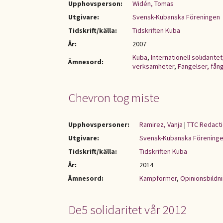
Upphovsperson:
Widén, Tomas
Utgivare:
Svensk-Kubanska Föreningen
Tidskrift/källa:
Tidskriften Kuba
År:
2007
Kuba
,
Internationell solidaritet
Ämnesord:
verksamheter
,
Fängelser, fång
Chevron tog miste
Upphovspersoner:
Ramirez, Vanja
|
TTC Redacti
Utgivare:
Svensk-Kubanska Förening
Tidskrift/källa:
Tidskriften Kuba
År:
2014
Ämnesord:
Kampformer
,
Opinionsbildn
De5 solidaritet vår 2012