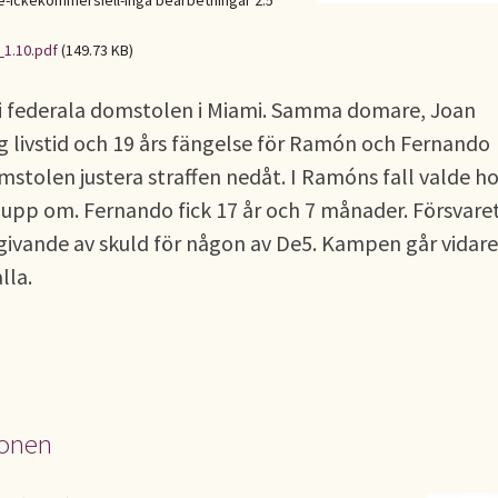
Ickekommersiell-Inga bearbetningar 2.5
_1.10.pdf
(149.73 KB)
 i federala domstolen i Miami. Samma domare, Joan
g livstid och 19 års fängelse för Ramón och Fernando
mstolen justera straffen nedåt. I Ramóns fall valde h
 upp om. Fernando fick 17 år och 7 månader. Försvare
ivande av skuld för någon av De5. Kampen går vidare
lla.
ionen