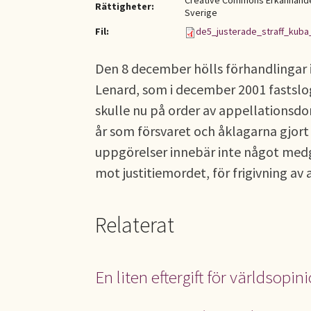
Creative Commons Erkännande-
Rättigheter:
Sverige
Fil:
de5_justerade_straff_kuba
Den 8 december hölls förhandlingar
Lenard, som i december 2001 fastslo
skulle nu på order av appellationsdo
år som försvaret och åklagarna gjort
uppgörelser innebär inte något medg
mot justitiemordet, för frigivning av a
Relaterat
En liten eftergift för världsopin