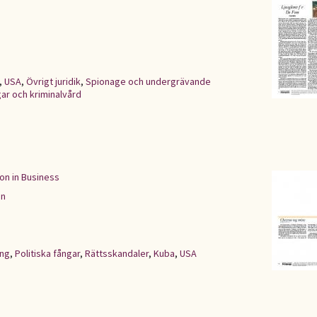
,
USA
,
Övrigt juridik
,
Spionage och undergrävande
ar och kriminalvård
on in Business
en
ing
,
Politiska fångar
,
Rättsskandaler
,
Kuba
,
USA