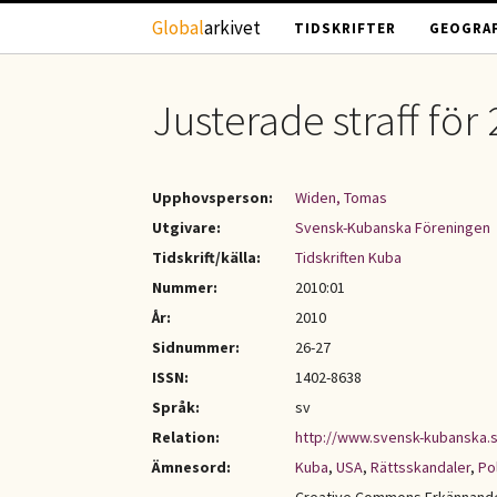
Hoppa till huvudinnehåll
Global
arkivet
TIDSKRIFTER
GEOGRAF
Justerade straff för
Upphovsperson:
Widen, Tomas
Utgivare:
Svensk-Kubanska Föreningen
Tidskrift/källa:
Tidskriften Kuba
Nummer:
2010:01
År:
2010
Sidnummer:
26-27
ISSN:
1402-8638
Språk:
sv
Relation:
http://www.svensk-kubanska.
Ämnesord:
Kuba
,
USA
,
Rättsskandaler
,
Po