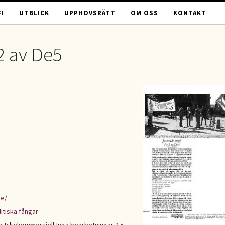
I
UTBLICK
UPPHOVSRÄTT
OM OSS
KONTAKT
 2 av De5
se/
litiska fångar