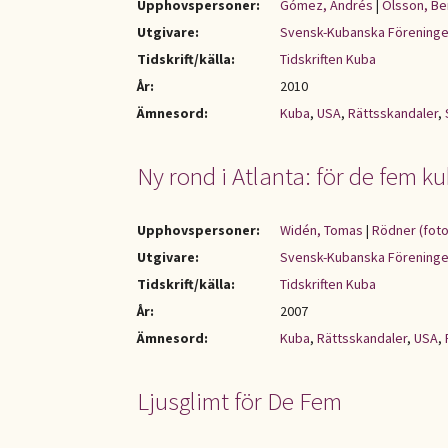
Upphovspersoner:
Gómez, Andrés
|
Olsson, Ber
Utgivare:
Svensk-Kubanska Förening
Tidskrift/källa:
Tidskriften Kuba
År:
2010
Ämnesord:
Kuba
,
USA
,
Rättsskandaler
,
Ny rond i Atlanta: för de fem k
Upphovspersoner:
Widén, Tomas
|
Rödner (foto
Utgivare:
Svensk-Kubanska Förening
Tidskrift/källa:
Tidskriften Kuba
År:
2007
Ämnesord:
Kuba
,
Rättsskandaler
,
USA
,
Ljusglimt för De Fem