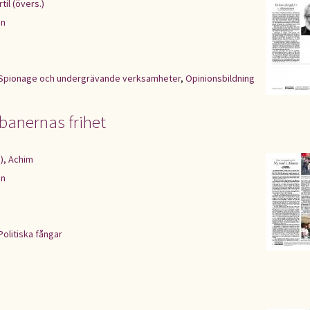
til (övers.)
en
Spionage och undergrävande verksamheter
,
Opinionsbildning
ubanernas frihet
), Achim
en
Politiska fångar