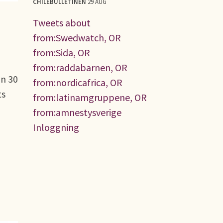
CHILEBULLETINEN
29 AUG
Tweets about
from:Swedwatch, OR
from:Sida, OR
from:raddabarnen, OR
on 30
from:nordicafrica, OR
ts
from:latinamgruppene, OR
from:amnestysverige
Inloggning