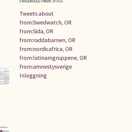
CHILEBULLETINEN
29 AUG
Tweets about
from:Swedwatch, OR
from:Sida, OR
from:raddabarnen, OR
from:nordicafrica, OR
from:latinamgruppene, OR
from:amnestysverige
Inloggning