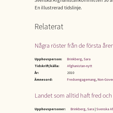
En illustrerad tidslinje.
Relaterat
Några röster från de första åre
Upphovsperson:
Brinkberg, Sara
Tidskrift/källa:
Afghanistan-nytt
År:
2010
Ämnesord:
Fredsengagemang
,
Non-Gover
Landet som alltid haft fred och 
Upphovspersoner:
Brinkberg, Sara
|
Svenska Af