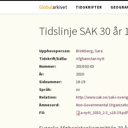
Hoppa till huvudinnehåll
Global
arkivet
TIDSKRIFTER
GEOGRAF
Tidslinje SAK 30 år 
Upphovsperson:
Brinkberg, Sara
Tidskrift/källa:
Afghanistan-nytt
Nummer:
2010:02-03
År:
2010
Sidnummer:
18-19
Språk:
sv
Relation:
http://www.sak.se/sak-i-sveri
Ämnesord:
Non-Governmental Organizati
Fil:
a-nytt_2010_2-3_s18-19.pdf
Svenska Afghanistankommittén 30 å