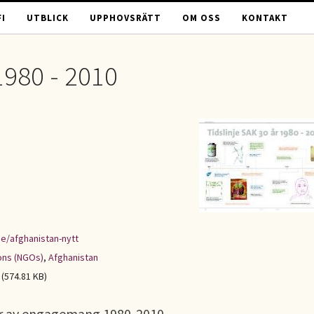
I
UTBLICK
UPPHOVSRÄTT
OM OSS
KONTAKT
1980 - 2010
ge/afghanistan-nytt
ons (NGOs)
,
Afghanistan
(574.81 KB)
r av engagemang 1980-2010.