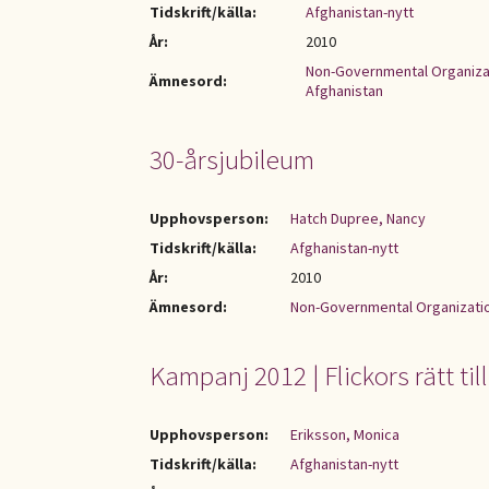
Tidskrift/källa:
Afghanistan-nytt
År:
2010
Non-Governmental Organiza
Ämnesord:
Afghanistan
30-årsjubileum
Upphovsperson:
Hatch Dupree, Nancy
Tidskrift/källa:
Afghanistan-nytt
År:
2010
Ämnesord:
Non-Governmental Organizati
Kampanj 2012 | Flickors rätt til
Upphovsperson:
Eriksson, Monica
Tidskrift/källa:
Afghanistan-nytt