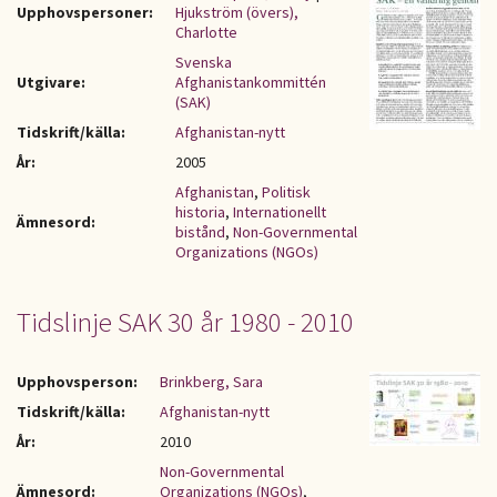
Upphovspersoner:
Hjukström (övers),
Charlotte
Svenska
Utgivare:
Afghanistankommittén
(SAK)
Tidskrift/källa:
Afghanistan-nytt
År:
2005
Afghanistan
,
Politisk
historia
,
Internationellt
Ämnesord:
bistånd
,
Non-Governmental
Organizations (NGOs)
Tidslinje SAK 30 år 1980 - 2010
Upphovsperson:
Brinkberg, Sara
Tidskrift/källa:
Afghanistan-nytt
År:
2010
Non-Governmental
Ämnesord:
Organizations (NGOs)
,