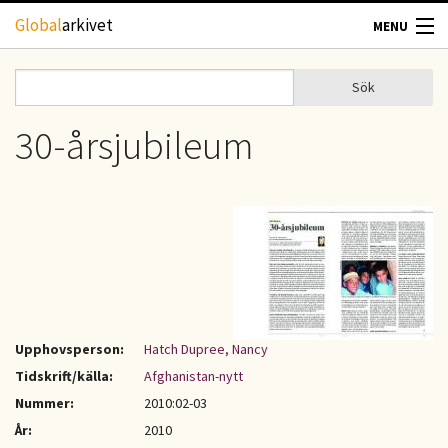
Hoppa till huvudinnehåll
Global
arkivet
MENU
TIDSKRIFTER
Sök
Sök
Sökformulär
GEOGRAFI
30-årsjubileum
UTBLICK
UPPHOVSRÄTT
OM OSS
KONTAKT
Upphovsperson:
Hatch Dupree, Nancy
Tidskrift/källa:
Afghanistan-nytt
Nummer:
2010:02-03
År:
2010