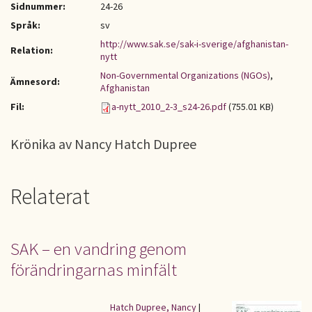
Sidnummer:
24-26
Språk:
sv
http://www.sak.se/sak-i-sverige/afghanistan-
Relation:
nytt
Non-Governmental Organizations (NGOs)
,
Ämnesord:
Afghanistan
Fil:
a-nytt_2010_2-3_s24-26.pdf
(755.01 KB)
Krönika av Nancy Hatch Dupree
Relaterat
SAK – en vandring genom
förändringarnas minfält
Hatch Dupree, Nancy
|