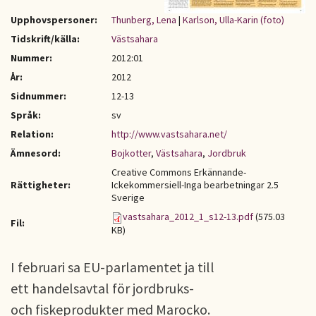
Upphovspersoner:
Thunberg, Lena
|
Karlson, Ulla-Karin (foto)
Tidskrift/källa:
Västsahara
Nummer:
2012:01
År:
2012
Sidnummer:
12-13
Språk:
sv
Relation:
http://www.vastsahara.net/
Ämnesord:
Bojkotter
,
Västsahara
,
Jordbruk
Creative Commons Erkännande-
Rättigheter:
Ickekommersiell-Inga bearbetningar 2.5
Sverige
vastsahara_2012_1_s12-13.pdf
(575.03
Fil:
KB)
I februari sa EU-parlamentet ja till
ett handelsavtal för jordbruks-
och fiskeprodukter med Marocko.