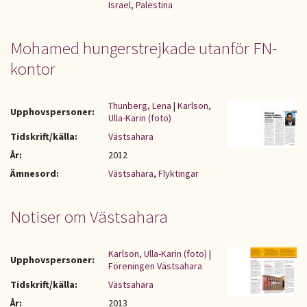
Israel
,
Palestina
Mohamed hungerstrejkade utanför FN-
kontor
Thunberg, Lena
|
Karlson,
Upphovspersoner:
Ulla-Karin (foto)
Tidskrift/källa:
Västsahara
År:
2012
Ämnesord:
Västsahara
,
Flyktingar
Notiser om Västsahara
Karlson, Ulla-Karin (foto)
|
Upphovspersoner:
Föreningen Västsahara
Tidskrift/källa:
Västsahara
År:
2013