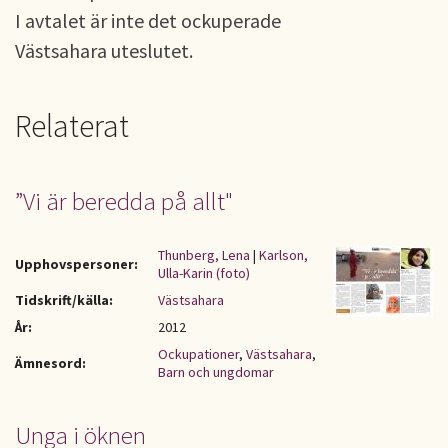
I avtalet är inte det ockuperade
Västsahara uteslutet.
Relaterat
”Vi är beredda på allt"
Thunberg, Lena
|
Karlson,
Upphovspersoner:
Ulla-Karin (foto)
Tidskrift/källa:
Västsahara
År:
2012
Ockupationer
,
Västsahara
,
Ämnesord:
Barn och ungdomar
Unga i öknen