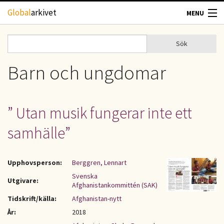
Hoppa till huvudinnehåll
Global
arkivet
MENU
TIDSKRIFTER
Sök
Sök
Sökformulär
GEOGRAFI
Barn och ungdomar
UTBLICK
” Utan musik fungerar inte ett
UPPHOVSRÄTT
samhälle”
OM OSS
Upphovsperson:
Berggren, Lennart
KONTAKT
Svenska
Utgivare:
Afghanistankommittén (SAK)
Tidskrift/källa:
Afghanistan-nytt
År:
2018