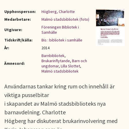
Upphovsperson:
Högberg, Charlotte
Medarbetare:
Malmö stadsbibliotek (foto)
Föreningen Bibliotek i
Utgivare:
Samhälle
Tidskrift/källa:
Bis : bibliotek i samhälle
År:
2014
Barnbibliotek
,
Brukarinflytande
,
Barn och
Ämnesord:
ungdomar
,
Lilla Slottet
,
Malmö stadsbibliotek
Användarnas tankar kring rum och innehåll är
viktiga pusselbitar
i skapandet av Malmö stadsbiblioteks nya
barnavdelning. Charlotte
Högberg har diskuterat brukarinvolvering med