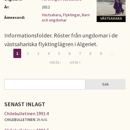
År:
2012
Västsahara
,
Flyktingar
,
Barn
Ämnesord:
och ungdomar
Informationsfolder. Röster från ungdomar i de
västsahariska flyktinglägren i Algeriet.
1
2
3
4
5
6
7
8
9
…
Sidor
nästa ›
sista »
Sök
Sök
SÖKFORMULÄR
SENAST INLAGT
Chilebulletinen 1991:4
CHILEBULLETINEN
29 AUG