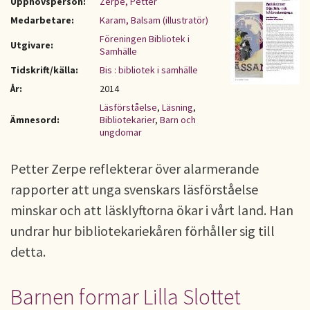
Upphovsperson:
Zerpe, Petter
Medarbetare:
Karam, Balsam (illustratör)
Föreningen Bibliotek i
Utgivare:
Samhälle
Tidskrift/källa:
Bis : bibliotek i samhälle
År:
2014
Läsförståelse
,
Läsning
,
Ämnesord:
Bibliotekarier
,
Barn och
ungdomar
Petter Zerpe reflekterar över alarmerande
rapporter att unga svenskars läsförståelse
minskar och att läsklyftorna ökar i vårt land. Han
undrar hur bibliotekariekåren förhåller sig till
detta.
Barnen formar Lilla Slottet