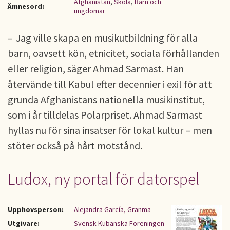
Afghanistan
,
Skola
,
Barn och
Ämnesord:
ungdomar
– Jag ville skapa en musikutbildning för alla
barn, oavsett kön, etnicitet, sociala förhållanden
eller religion, säger Ahmad Sarmast. Han
återvände till Kabul efter decennier i exil för att
grunda Afghanistans nationella musikinstitut,
som i år tilldelas Polarpriset. Ahmad Sarmast
hyllas nu för sina insatser för lokal kultur – men
stöter också på hårt motstånd.
Ludox, ny portal för datorspel
Upphovsperson:
Alejandra García, Granma
Utgivare:
Svensk-Kubanska Föreningen