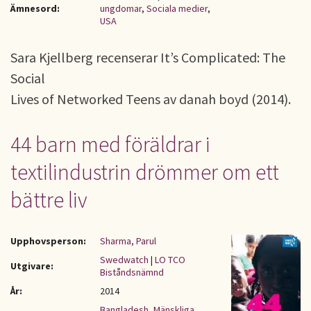
Ämnesord:
ungdomar
,
Sociala medier
,
USA
Sara Kjellberg recenserar It’s Complicated: The
Social
Lives of Networked Teens av danah boyd (2014).
44 barn med föräldrar i
textilindustrin drömmer om ett
bättre liv
Upphovsperson:
Sharma, Parul
Swedwatch
|
LO TCO
Utgivare:
Biståndsnämnd
År:
2014
Bangladesh
,
Mänskliga