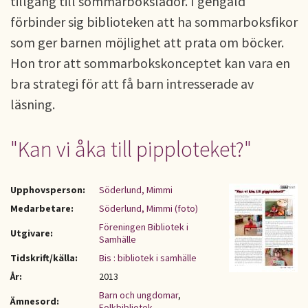
tillgång till sommarbokslådor. I gengäld
förbinder sig biblioteken att ha sommarboksfikor
som ger barnen möjlighet att prata om böcker.
Hon tror att sommarbokskonceptet kan vara en
bra strategi för att få barn intresserade av
läsning.
"Kan vi åka till pipploteket?"
Upphovsperson:
Söderlund, Mimmi
Medarbetare:
Söderlund, Mimmi (foto)
Föreningen Bibliotek i
Utgivare:
Samhälle
Tidskrift/källa:
Bis : bibliotek i samhälle
År:
2013
Barn och ungdomar
,
Ämnesord:
Folkbibliotek