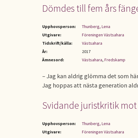
Dömdes till fem års fäng
Upphovsperson:
Thunberg, Lena
Utgivare:
Föreningen Västsahara
Tidskrift/källa:
Västsahara
År:
2017
Ämnesord:
Västsahara
,
Fredskamp
– Jag kan aldrig glömma det som hän
Jag hoppas att nästa generation ald
Svidande juristkritik mo
Upphovsperson:
Thunberg, Lena
Utgivare:
Föreningen Västsahara