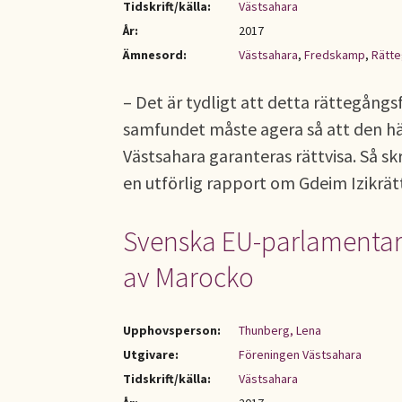
Tidskrift/källa:
Västsahara
År:
2017
Ämnesord:
Västsahara
,
Fredskamp
,
Rätt
– Det är tydligt att detta rättegångsfa
samfundet måste agera så att den här
Västsahara garanteras rättvisa. Så s
en utförlig rapport om Gdeim Izikrä
Svenska EU-parlamentari
av Marocko
Upphovsperson:
Thunberg, Lena
Utgivare:
Föreningen Västsahara
Tidskrift/källa:
Västsahara