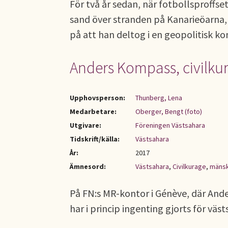
För två år sedan, när fotbollsproffse
sand över stranden på Kanarieöarna,
på att han deltog i en geopolitisk kon
Anders Kompass, civilk
Upphovsperson:
Thunberg, Lena
Medarbetare:
Oberger, Bengt (foto)
Utgivare:
Föreningen Västsahara
Tidskrift/källa:
Västsahara
År:
2017
Ämnesord:
Västsahara
,
Civilkurage
,
mänsk
På FN:s MR-kontor i Génève, där Ande
har i princip ingenting gjorts för vä