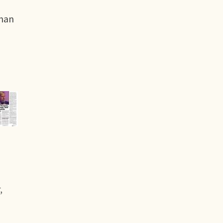
 han
,