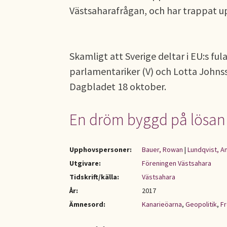
Västsaharafrågan, och har trappat u
Skamligt att Sverige deltar i EU:s fu
parlamentariker (V) och Lotta Johnss
Dagbladet 18 oktober.
En dröm byggd på lösan
Upphovspersoner:
Bauer, Rowan
|
Lundqvist, A
Utgivare:
Föreningen Västsahara
Tidskrift/källa:
Västsahara
År:
2017
Ämnesord:
Kanarieöarna
,
Geopolitik
,
Fr