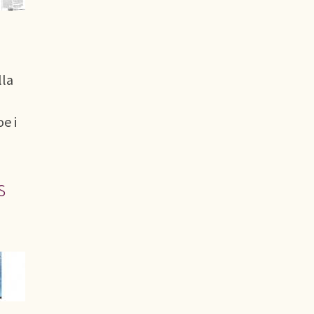
lla
e i
s