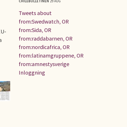
CHILEBULLETINEN
29 AUG
Tweets about
from:Swedwatch, OR
from:Sida, OR
EU-
from:raddabarnen, OR
a
from:nordicafrica, OR
from:latinamgruppene, OR
from:amnestysverige
Inloggning