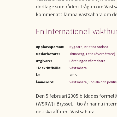
dödläge som råder i frågan om Västsa
kommer att lämna Västsahara om de i
En internationell vakthun
Upphovsperson:
Nygaard, Kristina Andrea
Medarbetare:
Thunberg, Lena (översättare)
Utgivare:
Föreningen Västsahara
Tidskrift/källa:
Västsahara
År:
2015
Ämnesord:
Västsahara
,
Sociala och politis
Den 5 februari 2005 bildades formel
(WSRW) i Bryssel. I tio år har nu inte
oetiska affärer i Västsahara.