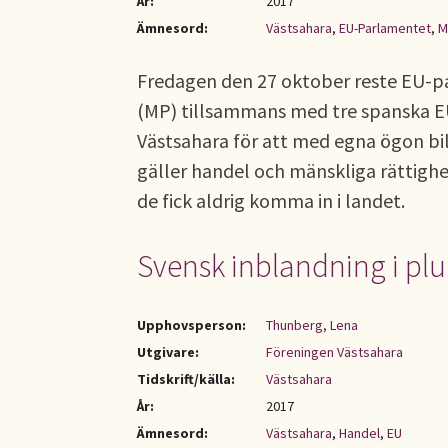
År:
2017
Ämnesord:
Västsahara
,
EU-Parlamentet
,
M
Fredagen den 27 oktober reste EU-pa
(MP) tillsammans med tre spanska EU
Västsahara för att med egna ögon bil
gäller handel och mänskliga rättighe
de fick aldrig komma in i landet.
Svensk inblandning i pl
Upphovsperson:
Thunberg, Lena
Utgivare:
Föreningen Västsahara
Tidskrift/källa:
Västsahara
År:
2017
Ämnesord:
Västsahara
,
Handel
,
EU