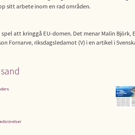
pp sitt arbete inom en rad områden.
la spel att kringgå EU-domen. Det menar Malin Björk, 
on Fornarve, riksdagsledamot (V) i en artikel i Svensk
 sand
nders
edsrörelser