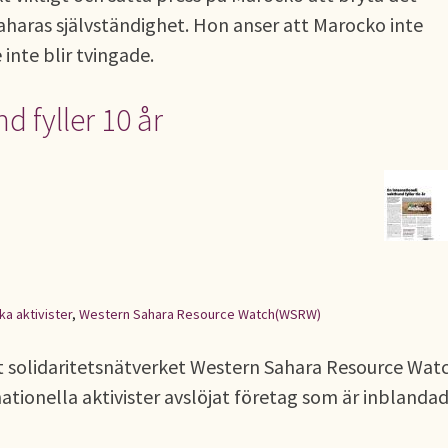
haras självständighet. Hon anser att Marocko inte
nte blir tvingade.
d fyller 10 år
ka aktivister
,
Western Sahara Resource Watch(WSRW)
lt solidaritetsnätverket Western Sahara Resource Wat
rnationella aktivister avslöjat företag som är inblandad