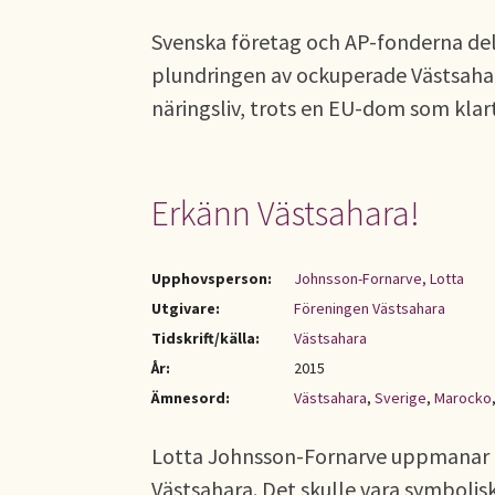
Svenska företag och AP-fonderna del
plundringen av ockuperade Västsahara
näringsliv, trots en EU-dom som klart
Erkänn Västsahara!
Upphovsperson:
Johnsson-Fornarve, Lotta
Utgivare:
Föreningen Västsahara
Tidskrift/källa:
Västsahara
År:
2015
Ämnesord:
Västsahara
,
Sverige
,
Marocko
Lotta Johnsson-Fornarve uppmanar i
Västsahara. Det skulle vara symbolisk