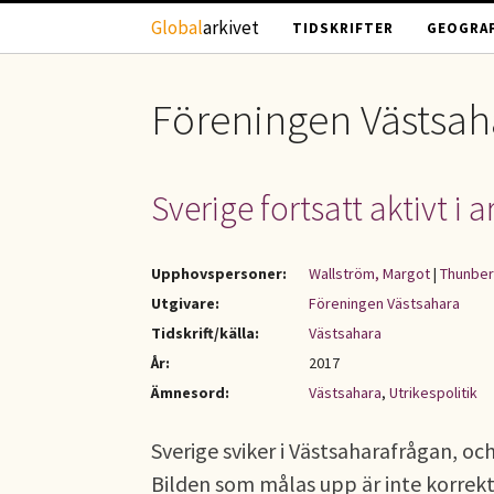
Hoppa till huvudinnehåll
Global
arkivet
TIDSKRIFTER
GEOGRAF
Föreningen Västsah
Sverige fortsatt aktivt i 
Upphovspersoner:
Wallström, Margot
|
Thunber
Utgivare:
Föreningen Västsahara
Tidskrift/källa:
Västsahara
År:
2017
Ämnesord:
Västsahara
,
Utrikespolitik
Sverige sviker i Västsaharafrågan, och
Bilden som målas upp är inte korrekt