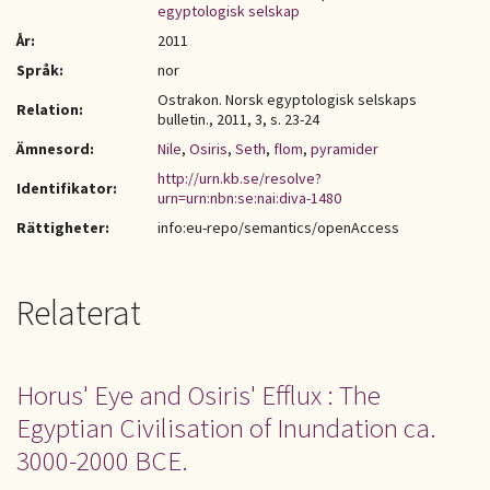
egyptologisk selskap
År:
2011
Språk:
nor
Ostrakon. Norsk egyptologisk selskaps
Relation:
bulletin., 2011, 3, s. 23-24
Ämnesord:
Nile
,
Osiris
,
Seth
,
flom
,
pyramider
http://urn.kb.se/resolve?
Identifikator:
urn=urn:nbn:se:nai:diva-1480
Rättigheter:
info:eu-repo/semantics/openAccess
Relaterat
Horus' Eye and Osiris' Efflux : The
Egyptian Civilisation of Inundation ca.
3000-2000 BCE.