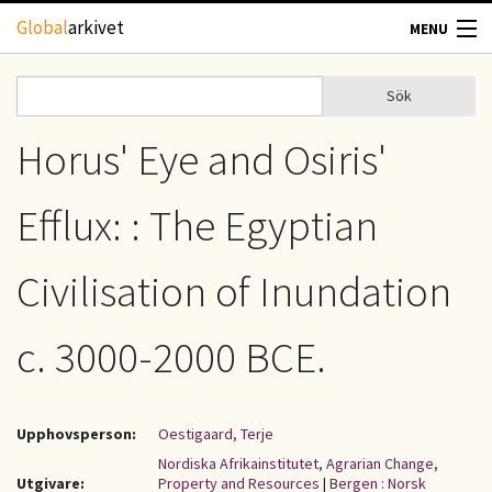
Hoppa till huvudinnehåll
Global
arkivet
MENU
TIDSKRIFTER
Sök
Sök
Sökformulär
GEOGRAFI
Horus' Eye and Osiris'
UTBLICK
Efflux: : The Egyptian
UPPHOVSRÄTT
Civilisation of Inundation
OM OSS
c. 3000-2000 BCE.
KONTAKT
Upphovsperson:
Oestigaard, Terje
Nordiska Afrikainstitutet, Agrarian Change,
Utgivare:
Property and Resources
|
Bergen : Norsk