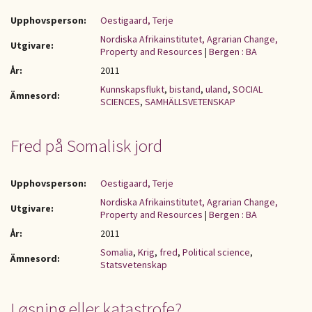
Upphovsperson:
Oestigaard, Terje
Nordiska Afrikainstitutet, Agrarian Change,
Utgivare:
Property and Resources
|
Bergen : BA
År:
2011
Kunnskapsflukt
,
bistand
,
uland
,
SOCIAL
Ämnesord:
SCIENCES
,
SAMHÄLLSVETENSKAP
Fred på Somalisk jord
Upphovsperson:
Oestigaard, Terje
Nordiska Afrikainstitutet, Agrarian Change,
Utgivare:
Property and Resources
|
Bergen : BA
År:
2011
Somalia
,
Krig
,
fred
,
Political science
,
Ämnesord:
Statsvetenskap
Løsning eller katastrofe?