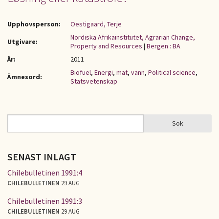
Upphovsperson:
Oestigaard, Terje
Nordiska Afrikainstitutet, Agrarian Change,
Utgivare:
Property and Resources
|
Bergen : BA
År:
2011
Biofuel
,
Energi
,
mat
,
vann
,
Political science
,
Ämnesord:
Statsvetenskap
Sök
Sök
SÖKFORMULÄR
SENAST INLAGT
Chilebulletinen 1991:4
CHILEBULLETINEN
29 AUG
Chilebulletinen 1991:3
CHILEBULLETINEN
29 AUG