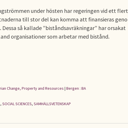
ingströmmen under hösten har regeringen vid ett flert
ostnaderna till stor del kan komma att finansieras gen
 Dessa så kallade ”biståndsavräkningar” har orsakat
land organisationer som arbetar med bistånd.
rarian Change, Property and Resources
|
Bergen : BA
d
,
SOCIAL SCIENCES
,
SAMHÄLLSVETENSKAP