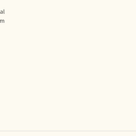
al
om