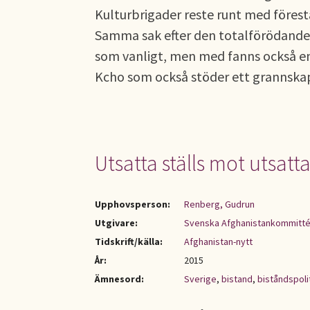
Kulturbrigader reste runt med förest
Samma sak efter den totalförödande 
som vanligt, men med fanns också en
Kcho som också stöder ett grannskap
Utsatta ställs mot utsatt
Upphovsperson:
Renberg, Gudrun
Utgivare:
Svenska Afghanistankommitté
Tidskrift/källa:
Afghanistan-nytt
År:
2015
Ämnesord:
Sverige
,
bistand
,
biståndspoli