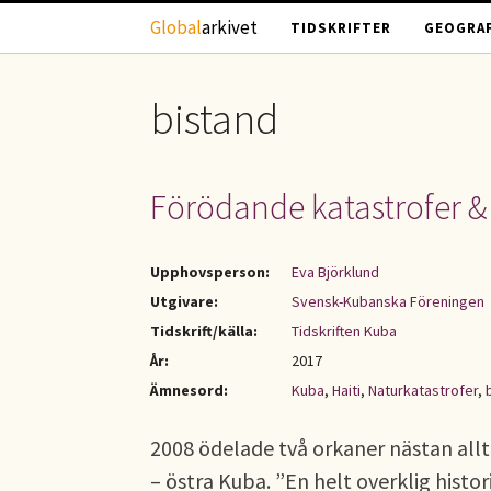
Hoppa till huvudinnehåll
Global
arkivet
TIDSKRIFTER
GEOGRAF
bistand
Förödande katastrofer 
Upphovsperson:
Eva Björklund
Utgivare:
Svensk-Kubanska Föreningen
Tidskrift/källa:
Tidskriften Kuba
År:
2017
Ämnesord:
Kuba
,
Haiti
,
Naturkatastrofer
,
2008 ödelade två orkaner nästan allt 
– östra Kuba. ”En helt overklig hist