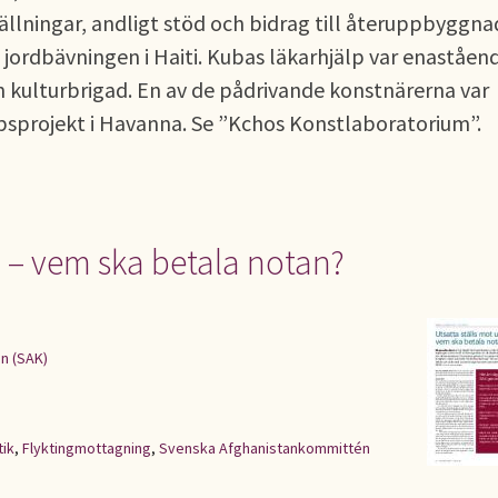
ällningar, andligt stöd och bidrag till återuppbyggna
jordbävningen i Haiti. Kubas läkarhjälp var enaståen
 kulturbrigad. En av de pådrivande konstnärerna var
sprojekt i Havanna. Se ”Kchos Konstlaboratorium”.
a – vem ska betala notan?
n (SAK)
tik
,
Flyktingmottagning
,
Svenska Afghanistankommittén