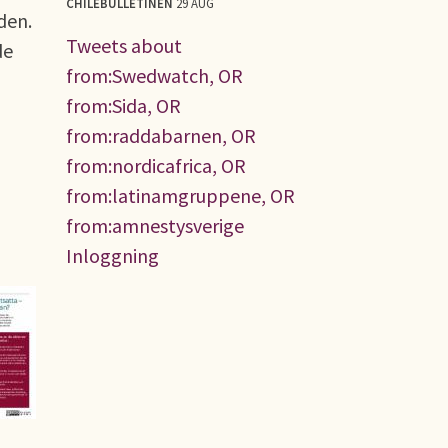
CHILEBULLETINEN
29 AUG
den.
Tweets about
de
from:Swedwatch, OR
from:Sida, OR
from:raddabarnen, OR
from:nordicafrica, OR
from:latinamgruppene, OR
from:amnestysverige
Inloggning