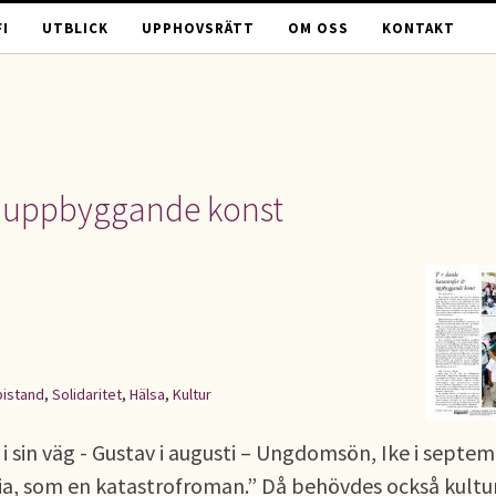
I
UTBLICK
UPPHOVSRÄTT
OM OSS
KONTAKT
& uppbyggande konst
bistand
,
Solidaritet
,
Hälsa
,
Kultur
i sin väg - Gustav i augusti – Ungdomsön, Ike i septe
oria, som en katastrofroman.” Då behövdes också kultu