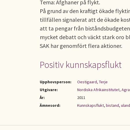
Tema: Afghaner på flykt.
På grund av den kraftigt ökade flykt
tillfällen signalerat att de ökade k
att ta pengar från biståndsbudgeten.
mycket debatt och väckt stark oro b
SAK har genomfört flera aktioner.
Positiv kunnskapsflukt
Upphovsperson:
Oestigaard, Terje
Utgivare:
Nordiska Afrikainstitutet, Ag
År:
2011
Ämnesord:
Kunnskapsflukt
,
bistand
,
ulan