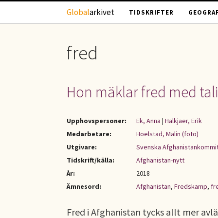
Hoppa till huvudinnehåll
Global
arkivet
TIDSKRIFTER
GEOGRAF
fred
Hon mäklar fred med ta
Upphovspersoner:
Ek, Anna
|
Halkjaer, Erik
Medarbetare:
Hoelstad, Malin (foto)
Utgivare:
Svenska Afghanistankommit
Tidskrift/källa:
Afghanistan-nytt
År:
2018
Ämnesord:
Afghanistan
,
Fredskamp
,
fr
Fred i Afghanistan tycks allt mer avl