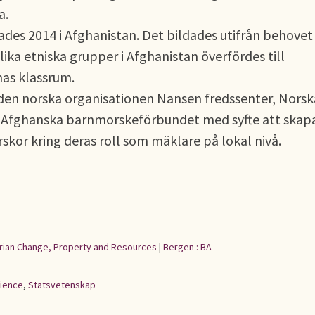
a.
ades 2014 i Afghanistan. Det bildades utifrån behovet
ika etniska grupper i Afghanistan överfördes till
nas klassrum.
den norska organisationen Nansen fredssenter, Norsk
 Afghanska barnmorskeförbundet med syfte att skap
kor kring deras roll som mäklare på lokal nivå.
rarian Change, Property and Resources
|
Bergen : BA
cience
,
Statsvetenskap