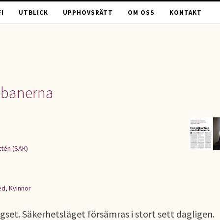
I
UTBLICK
UPPHOVSRÄTT
OM OSS
KONTAKT
libanerna
tén (SAK)
ed
,
Kvinnor
ägset. Säkerhetsläget försämras i stort sett dagligen.