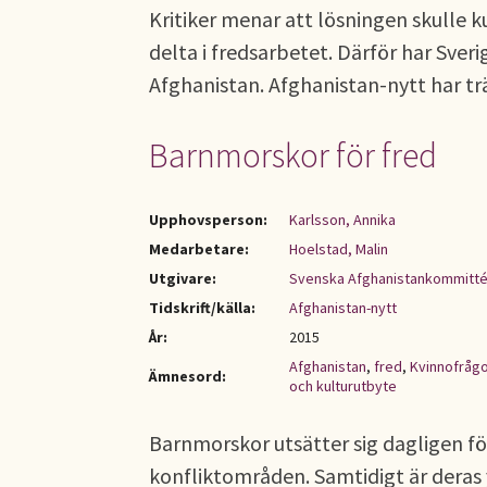
Kritiker menar att lösningen skulle k
delta i fredsarbetet. Därför har Sverig
Afghanistan. Afghanistan-nytt har t
Barnmorskor för fred
Upphovsperson:
Karlsson, Annika
Medarbetare:
Hoelstad, Malin
Utgivare:
Svenska Afghanistankommitté
Tidskrift/källa:
Afghanistan-nytt
År:
2015
Afghanistan
,
fred
,
Kvinnofrågo
Ämnesord:
och kulturutbyte
Barnmorskor utsätter sig dagligen för
konfliktområden. Samtidigt är deras 