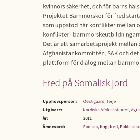
kvinnors säkerhet, och för barns häls
Projektet Barnmorskor för fred start
som uppstod när konflikter mellan ol
konflikter i barnmorskeutbildningar
Det är ett samarbetsprojekt mellan 
Afghanistankommittén, SAK och det
plattform för dialog mellan barnmors
Fred på Somalisk jord
Upphovsperson:
Oestigaard, Terje
Utgivare:
Nordiska Afrikainstitutet, Ag
År:
2011
Ämnesord:
Somalia
,
Krig
,
fred
,
Political s