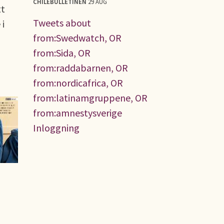
CHILEBULLETINEN
29 AUG
tt
Tweets about
 i
from:Swedwatch, OR
from:Sida, OR
from:raddabarnen, OR
from:nordicafrica, OR
from:latinamgruppene, OR
from:amnestysverige
Inloggning