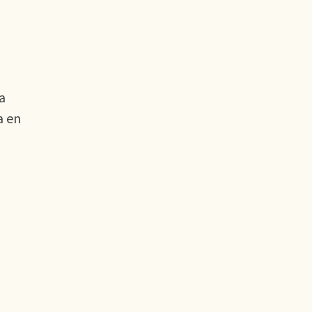
a
a en