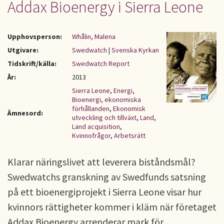
Addax Bioenergy i Sierra Leone
Upphovsperson:
Whålin, Malena
Utgivare:
Swedwatch
|
Svenska Kyrkan
Tidskrift/källa:
Swedwatch Report
År:
2013
Sierra Leone
,
Energi
,
Bioenergi
,
ekonomiska
förhållanden
,
Ekonomisk
Ämnesord:
utveckling och tillväxt
,
Land
,
Land acquisition
,
Kvinnofrågor
,
Arbetsrätt
Klarar näringslivet att leverera biståndsmål?
Swedwatchs granskning av Swedfunds satsning
på ett bioenergiprojekt i Sierra Leone visar hur
kvinnors rättigheter kommer i kläm när företaget
Addax Bioenergy arrenderar mark för