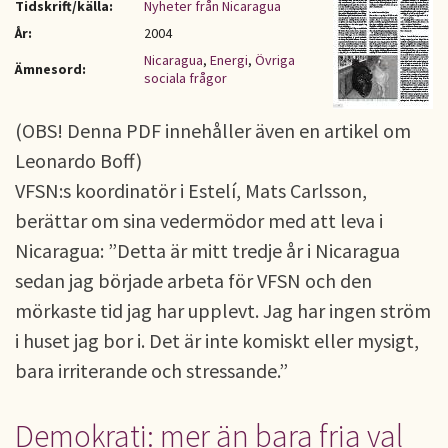
Tidskrift/källa:
Nyheter från Nicaragua
År:
2004
Nicaragua
,
Energi
,
Övriga
Ämnesord:
sociala frågor
(OBS! Denna PDF innehåller även en artikel om
Leonardo Boff)
VFSN:s koordinatör i Estelí, Mats Carlsson,
berättar om sina vedermödor med att leva i
Nicaragua: ”Detta är mitt tredje år i Nicaragua
sedan jag började arbeta för VFSN och den
mörkaste tid jag har upplevt. Jag har ingen ström
i huset jag bor i. Det är inte komiskt eller mysigt,
bara irriterande och stressande.”
Demokrati: mer än bara fria val