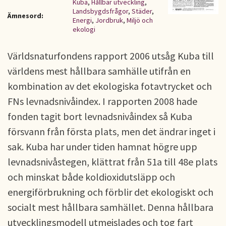
Kuba
,
Hållbar utveckling
,
Landsbygdsfrågor
,
Städer
,
Ämnesord:
Energi
,
Jordbruk
,
Miljö och
ekologi
Världsnaturfondens rapport 2006 utsåg Kuba till
världens mest hållbara samhälle utifrån en
kombination av det ekologiska fotavtrycket och
FNs levnadsnivåindex. I rapporten 2008 hade
fonden tagit bort levnadsnivåindex så Kuba
försvann från första plats, men det ändrar inget i
sak. Kuba har under tiden hamnat högre upp
levnadsnivåstegen, klättrat från 51a till 48e plats
och minskat både koldioxidutsläpp och
energiförbrukning och förblir det ekologiskt och
socialt mest hållbara samhället. Denna hållbara
utvecklingsmodell utmejslades och tog fart