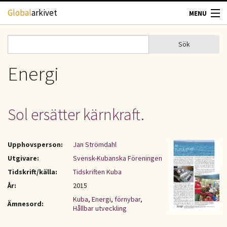
Hoppa till huvudinnehåll
Global
arkivet
MENU
TIDSKRIFTER
Sök
Sök
Sökformulär
GEOGRAFI
Energi
UTBLICK
Sol ersätter kärnkraft.
UPPHOVSRÄTT
Upphovsperson:
Jan Strömdahl
OM OSS
Utgivare:
Svensk-Kubanska Föreningen
Tidskrift/källa:
Tidskriften Kuba
KONTAKT
År:
2015
Kuba
,
Energi
,
förnybar
,
Ämnesord:
Hållbar utveckling