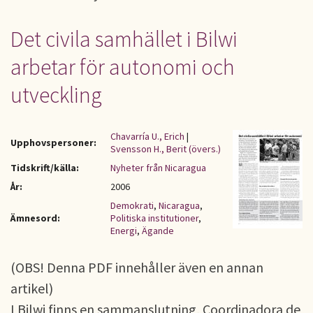
Det civila samhället i Bilwi
arbetar för autonomi och
utveckling
Chavarría U., Erich
|
Upphovspersoner:
Svensson H., Berit (övers.)
Tidskrift/källa:
Nyheter från Nicaragua
År:
2006
Demokrati
,
Nicaragua
,
Ämnesord:
Politiska institutioner
,
Energi
,
Ägande
(OBS! Denna PDF innehåller även en annan
artikel)
I Bilwi finns en sammanslutning, Coordinadora de