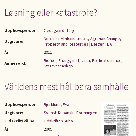
Løsning eller katastrofe?
Upphovsperson:
Oestigaard, Terje
Nordiska Afrikainstitutet, Agrarian Change,
Utgivare:
Property and Resources
|
Bergen : BA
År:
2011
Biofuel
,
Energi
,
mat
,
vann
,
Political science
,
Ämnesord:
Statsvetenskap
Världens mest hållbara samhälle
Upphovsperson:
Björklund, Eva
Utgivare:
Svensk-Kubanska Föreningen
Tidskrift/källa:
Tidskriften Kuba
År:
2009