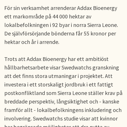
För sin verksamhet arrenderar Addax Bioenergy
ett markområde på 44 000 hektar av
lokalbefolkningen i 92 byar i norra Sierra Leone.
De självförsörjande bönderna får 55 kronor per
hektar och år i arrende.
Trots att Addax Bioenergy har ett ambitiöst
hållbarhetsarbete visar Swedwatchs granskning
att det finns stora utmaningar i projektet. Att
investera i ett storskaligt jordbruk i ett fattigt
postkonfliktland som Sierra Leone ställer krav på
breddade perspektiv, långsiktighet och - kanske
framför allt - lokalbefolkningens inkludering och
involvering. Swedwatchs studie visar att kvinnor
har begränsade möjligheter att dra nytta av