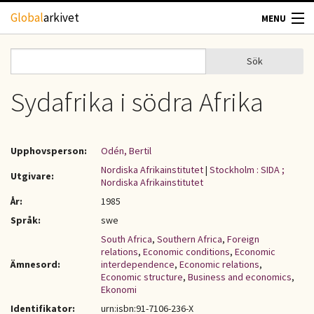
Hoppa till huvudinnehåll
Global
arkivet
MENU
TIDSKRIFTER
Sök
Sök
Sökformulär
GEOGRAFI
Sydafrika i södra Afrika
UTBLICK
Upphovsperson:
Odén, Bertil
UPPHOVSRÄTT
Nordiska Afrikainstitutet
|
Stockholm : SIDA ;
Utgivare:
Nordiska Afrikainstitutet
År:
1985
OM OSS
Språk:
swe
South Africa
,
Southern Africa
,
Foreign
KONTAKT
relations
,
Economic conditions
,
Economic
Ämnesord:
interdependence
,
Economic relations
,
Economic structure
,
Business and economics
,
Ekonomi
Identifikator:
urn:isbn:91-7106-236-X