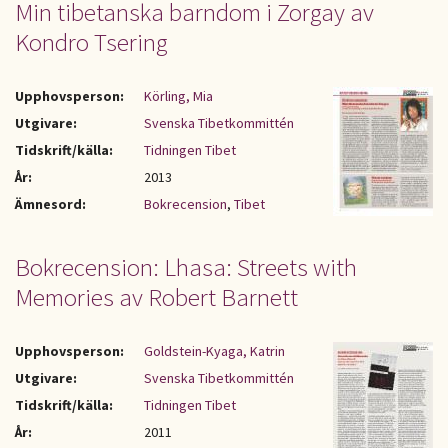
Min tibetanska barndom i Zorgay av
Kondro Tsering
Upphovsperson:
Körling, Mia
Utgivare:
Svenska Tibetkommittén
Tidskrift/källa:
Tidningen Tibet
År:
2013
Ämnesord:
Bokrecension
,
Tibet
Bokrecension: Lhasa: Streets with
Memories av Robert Barnett
Upphovsperson:
Goldstein-Kyaga, Katrin
Utgivare:
Svenska Tibetkommittén
Tidskrift/källa:
Tidningen Tibet
År:
2011