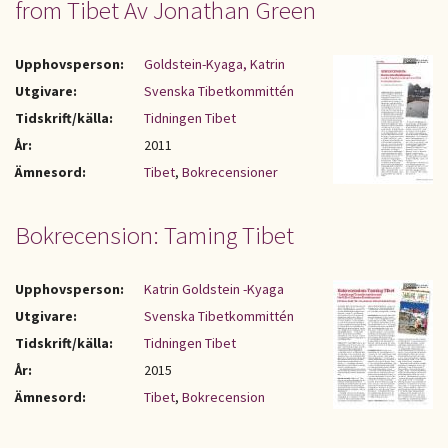
from Tibet Av Jonathan Green
Upphovsperson:
Goldstein-Kyaga, Katrin
Utgivare:
Svenska Tibetkommittén
Tidskrift/källa:
Tidningen Tibet
År:
2011
Ämnesord:
Tibet
,
Bokrecensioner
Bokrecension: Taming Tibet
Upphovsperson:
Katrin Goldstein -Kyaga
Utgivare:
Svenska Tibetkommittén
Tidskrift/källa:
Tidningen Tibet
År:
2015
Ämnesord:
Tibet
,
Bokrecension